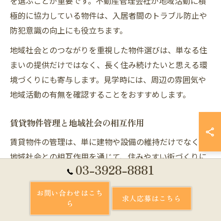
を選ぶことが重要です。不動産管理会社が地域活動に積
極的に協力している物件は、入居者間のトラブル防止や
防犯意識の向上にも役立ちます。
地域社会とのつながりを重視した物件選びは、単なる住
まいの提供だけではなく、長く住み続けたいと思える環
境づくりにも寄与します。見学時には、周辺の雰囲気や
地域活動の有無を確認することをおすすめします。
賃貸物件管理と地域社会の相互作用
賃貸物件の管理は、単に建物や設備の維持だけでなく、
地域社会との相互作用を通じて、住みやすい街づくりに
03-3928-8881
貢献する役割も担っています。武蔵関駅周辺では、管理
会社が地域イベントのサポートや防犯活動に積極的に関
お問い合わせはこち
求人応募はこちら
与するケースが増えています。
ら
例えば、地域の防災訓練や清掃活動に物件オーナーや入