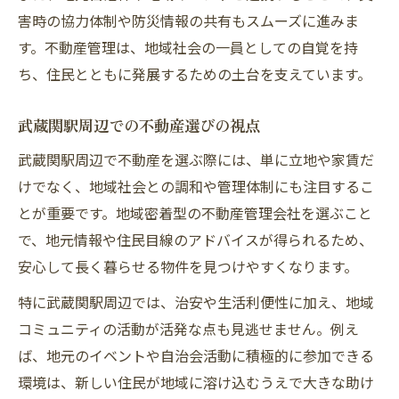
害時の協力体制や防災情報の共有もスムーズに進みま
共生を実現するための管理の工夫
す。不動産管理は、地域社会の一員としての自覚を持
地域社会と連携した管理事例の紹介
ち、住民とともに発展するための土台を支えています。
住民参加型の不動産管理がもたらす効果
不動産管理が地域へもたらす影響とは
武蔵関駅周辺での不動産選びの視点
不動産管理が地域社会にもたらす変化
武蔵関駅周辺で不動産を選ぶ際には、単に立地や家賃だ
地域活性化に貢献する不動産管理の力
けでなく、地域社会との調和や管理体制にも注目するこ
不動産管理で生まれる新たな地域の価値
とが重要です。地域密着型の不動産管理会社を選ぶこと
安心な街づくりと不動産管理の関係性
で、地元情報や住民目線のアドバイスが得られるため、
安心して長く暮らせる物件を見つけやすくなります。
地域社会の発展に寄与する管理施策
賃貸物件選びと地域社会のつながり解説
特に武蔵関駅周辺では、治安や生活利便性に加え、地域
コミュニティの活動が活発な点も見逃せません。例え
不動産管理目線で見る賃貸物件の選び方
ば、地元のイベントや自治会活動に積極的に参加できる
地域社会との交流を重視した物件選定法
環境は、新しい住民が地域に溶け込むうえで大きな助け
賃貸物件管理と地域社会の相互作用