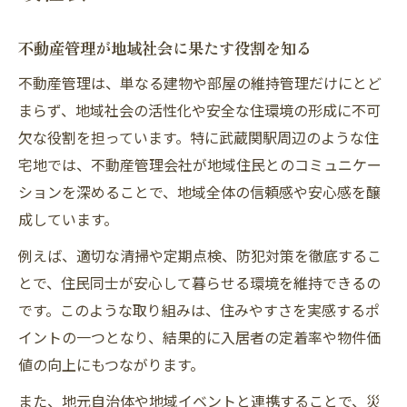
法
不動産管理が地域交流を促進する理由
不動産管理が地域社会に果たす役割を知る
地域社会に根ざす不動産管理の魅力
不動産管理は、単なる建物や部屋の維持管理だけにとど
コミュニティ活性化に役立つ管理方法とは
まらず、地域社会の活性化や安全な住環境の形成に不可
武蔵関駅周辺での不動産管理の工夫
欠な役割を担っています。特に武蔵関駅周辺のような住
安心な住環境を叶える管理ポイント
宅地では、不動産管理会社が地域住民とのコミュニケー
不動産管理が安心な暮らしを守る理由
ションを深めることで、地域全体の信頼感や安心感を醸
地域社会を意識した管理の工夫とは
成しています。
暮らしやすい環境づくりと不動産管理
例えば、適切な清掃や定期点検、防犯対策を徹底するこ
防犯や安全面での不動産管理の重要性
とで、住民同士が安心して暮らせる環境を維持できるの
です。このような取り組みは、住みやすさを実感するポ
地域社会と協力した管理で得られる安心
イントの一つとなり、結果的に入居者の定着率や物件価
武蔵関駅周辺の地域社会との共生術
値の向上にもつながります。
地域社会と協力して進める不動産管理
また、地元自治体や地域イベントと連携することで、災
不動産管理で築く地域との信頼関係