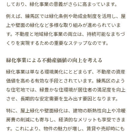
緑化事業がもたらすCO2削減効果の実際
しており、緑化事業の意義がさらに高まっています。
東京都緑化条例とゼロカーボンの関係性解
例えば、練馬区では緑化条例や助成金制度を活用し、屋
説
上や壁面の緑化など多様な取り組みが進められていま
不動産地域貢献と脱炭素のための緑化対策
す。不動産と地域緑化事業の両立は、持続可能なまちづ
緑化義務を意識した不動産開発の要点
くりを実現するための重要なステップなのです。
練馬区の緑化助成を活用した地域価値向上策
緑化事業による不動産価値の向上を考える
緑化助成金制度で実現する不動産地域貢献
個人も活用できる緑化助成金の申請ポイン
緑化事業は単なる環境美化にとどまらず、不動産の資産
ト
価値を高める有効な手段とされています。練馬区のよう
な住宅地では、緑豊かな住環境が居住者の満足度を向上
練馬区開発事業届出書と緑化支援の流れ
させ、長期的な安定需要を生み出す要因となります。
助成金を活用した地域緑化事業の進め方
緑化助成で不動産価値を高める成功事例
特に、屋上緑化や壁面緑化は、建物の断熱性向上や冷暖
房費の削減にも寄与し、経済的なメリットも享受できま
地域貢献型の不動産開発がもたらす新たな展望
す。これにより、物件の魅力が増し、賃貸や売却時にも
地域緑化事業が開く不動産地域貢献の未来