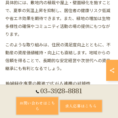
具体的には、敷地内の植栽や屋上・壁面緑化を施すこと
で、夏季の気温上昇を抑制し、居住者の健康リスク低減
や省エネ効果を期待できます。また、緑地の増加は生物
多様性の確保やコミュニティ活動の場の提供にもつなが
ります。
このような取り組みは、住民の満足度向上とともに、不
動産の資産価値維持・向上にも直結します。地域からの
信頼を得ることで、長期的な安定経営や次世代への資産
継承にも有利となるでしょう。
地域緑化事業の推進で広がる連携の可能性
03-3928-8881
地域緑化事業を推進することで、不動産事業者と行政、
地域住民、NPOなど多様な主体による連携が生まれやす
お問い合わせはこち
求人応募はこちら
ら
くなります。練馬区では、緑化助成金や相談窓口の設置
など、地域ぐるみでの緑化推進体制が整っています。