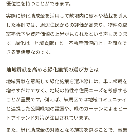
優位性を持つことができます。
像
実際に緑化助成金を活用して敷地内に樹木や植栽を導入
まちづくり条例に沿った新しい不動産開発
した事例では、周辺住民からの評価が高まり、物件の空
手法
室率低下や資産価値の上昇が見られたという声もありま
不動産地域貢献が促す住環境の質向上とは
す。緑化は「地域貢献」と「不動産価値向上」を両立で
地域緑化事業の推進で広がる連携の可能性
きる実践策なのです。
不動産と緑化施策で実現する持続可能な地
域
地域貢献を高める緑化施策の選び方とは
屋上緑化推進による練馬区の環境改善アクショ
地域貢献を意識した緑化施策を選ぶ際には、単に植栽を
ン
増やすだけでなく、地域の特性や住民ニーズを考慮する
屋上緑化で実現する不動産地域貢献の魅力
ことが重要です。例えば、練馬区では地域コミュニティ
練馬区屋上緑化と助成金のメリット比較
と連携した公開緑地の設置や、緑のカーテンによるヒー
不動産緑化事業における屋上緑化の重要性
トアイランド対策が注目されています。
東京都の屋上緑化義務と実践ポイント解説
また、緑化助成金の対象となる施策を選ぶことで、事業
地域貢献が高まる屋上緑化の施工事例紹介