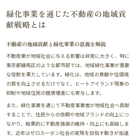
社会
緑化事業を通じた不動産の地域貢
東京都練馬区で求められる不動産緑化実践法
献戦略とは
練馬区緑化条例に基づく不動産地域貢献方
法
不動産の地域貢献と緑化事業の意義を解説
不動産地域貢献と緑化助成の活用事例紹介
不動産業が地域社会に与える影響は非常に大きく、特に
地域緑化事業を成功させる申請手続きの流
東京都練馬区のような都市部では、地域緑化事業が重要
れ
な役割を果たしています。緑化は、地域の景観や住環境
緑化義務を満たす不動産緑化の実践ノウハ
の質を向上させるだけでなく、ヒートアイランド現象の
ウ
抑制や地域住民の健康増進にも寄与します。
まちづくり条例と不動産緑化事業の連携方
また、緑化事業を通じて不動産事業者が地域社会へ貢献
法
することで、住民からの信頼や地域ブランドの向上につ
ゼロカーボン時代の不動産と緑化義務を考える
ながり、結果的に不動産価値の維持・向上にも直結しま
ゼロカーボンと不動産地域貢献の最新動向
す。近年はゼロカーボン社会の実現を目指す動きが加速