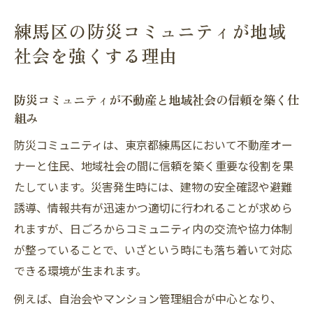
不動産と地域社会の連携が生む災害時の安
練馬区の防災コミュニティが地域
心感とは
社会を強くする理由
地域社会の結束が不動産の価値向上につな
がる理由
防災コミュニティが不動産と地域社会の信頼を築く仕
防災イベント参加が地域社会と不動産に及
組み
ぼす影響
防災コミュニティは、東京都練馬区において不動産オー
地域防災活動で育む不動産とつながりの価値
ナーと住民、地域社会の間に信頼を築く重要な役割を果
地域防災活動が不動産に与える安心感と信
たしています。災害発生時には、建物の安全確認や避難
頼性
誘導、情報共有が迅速かつ適切に行われることが求めら
不動産を守るために不可欠な地域社会との
れますが、日ごろからコミュニティ内の交流や協力体制
協力体制
が整っていることで、いざという時にも落ち着いて対応
地域社会で育む不動産の防災力とその評価
できる環境が生まれます。
基準
例えば、自治会やマンション管理組合が中心となり、
地域防災活動が不動産の資産価値に直結す