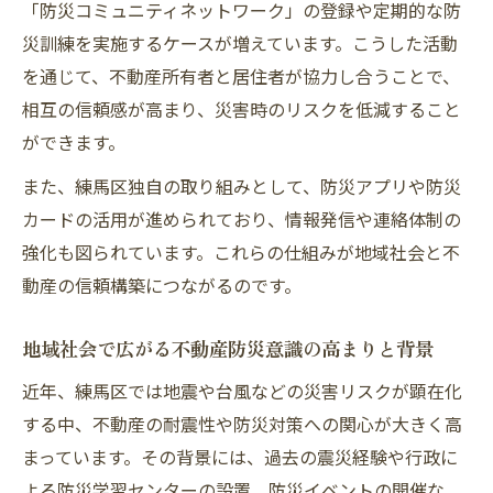
「防災コミュニティネットワーク」の登録や定期的な防
る理由
災訓練を実施するケースが増えています。こうした活動
防災イベントによる不動産の魅力と地域社
を通じて、不動産所有者と居住者が協力し合うことで、
会への波及
相互の信頼感が高まり、災害時のリスクを低減すること
災害時に頼れる地域社会を築くにはどうする
ができます。
災害時に強い不動産と地域社会の共通点を
また、練馬区独自の取り組みとして、防災アプリや防災
探る
カードの活用が進められており、情報発信や連絡体制の
地域社会で機能する不動産の連携体制づく
強化も図られています。これらの仕組みが地域社会と不
り
動産の信頼構築につながるのです。
防災コミュニティが実現する災害時の助け
合い事例
地域社会で広がる不動産防災意識の高まりと背景
災害時に頼れる地域社会と不動産の選び方
近年、練馬区では地震や台風などの災害リスクが顕在化
不動産所有者が担う地域社会での役割と貢
する中、不動産の耐震性や防災対策への関心が大きく高
献
まっています。その背景には、過去の震災経験や行政に
防災グッズ活用と地域連携が生む安心な暮らし
よる防災学習センターの設置、防災イベントの開催な