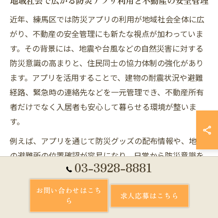
地域社会で広がる防災アプリ利用と不動産の安全管理
近年、練馬区では防災アプリの利用が地域社会全体に広
がり、不動産の安全管理にも新たな視点が加わっていま
す。その背景には、地震や台風などの自然災害に対する
防災意識の高まりと、住民同士の協力体制の強化があり
ます。アプリを活用することで、建物の耐震状況や避難
経路、緊急時の連絡先などを一元管理でき、不動産所有
者だけでなく入居者も安心して暮らせる環境が整いま
す。
例えば、アプリを通じて防災グッズの配布情報や、地域
の避難所の位置確認が容易になり、日常から防災意識を
03-3928-8881
高めることができます。特に賃貸物件では、入居時に防
災アプリの登録を推奨する管理会社も増えており、入居
お問い合わせはこち
求人応募はこちら
者が自分の住まいと地域を守る意識を持つきっかけとな
ら
っています。