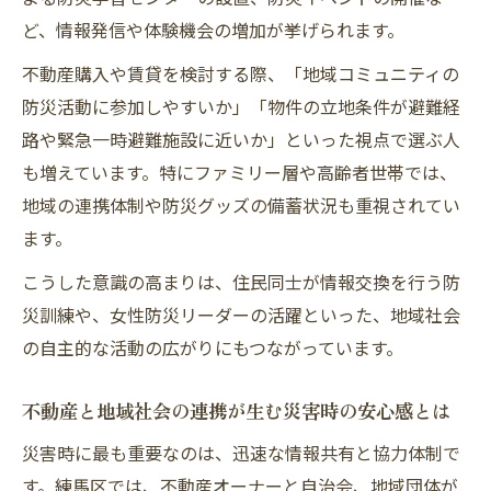
防災グッズの活用で不動産と地域社会を守
ど、情報発信や体験機会の増加が挙げられます。
る方法
不動産購入や賃貸を検討する際、「地域コミュニティの
地域社会と連携した防災グッズの共有・活
防災活動に参加しやすいか」「物件の立地条件が避難経
用例
路や緊急一時避難施設に近いか」といった視点で選ぶ人
不動産所有者が知るべき防災グッズの選び
も増えています。特にファミリー層や高齢者世帯では、
方と管理
地域の連携体制や防災グッズの備蓄状況も重視されてい
地域社会で共同購入する防災グッズの利点
ます。
と注意点
こうした意識の高まりは、住民同士が情報交換を行う防
防災グッズ活用が地域社会に広げる安心感
災訓練や、女性防災リーダーの活躍といった、地域社会
の輪
の自主的な活動の広がりにもつながっています。
練馬区で進化する防災アプリと不動産の視点
不動産と地域社会の連携が生む災害時の安心感とは
防災アプリ活用が不動産と地域社会の連携
を高める
災害時に最も重要なのは、迅速な情報共有と協力体制で
地域社会で広がる防災アプリ利用と不動産
す。練馬区では、不動産オーナーと自治会、地域団体が