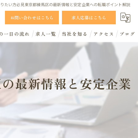
知りたい方必見東京都練馬区の最新情報と安定企業への転職ポイント解説
1
お問い合わせはこちら
求人応募はこちら
の一日の流れ
求人一覧
当社を知る
アクセス
ブログ
新卒
コラム
営業職
区の最新情報と安定企業
事務職
完全週休2日制
働きやすさ