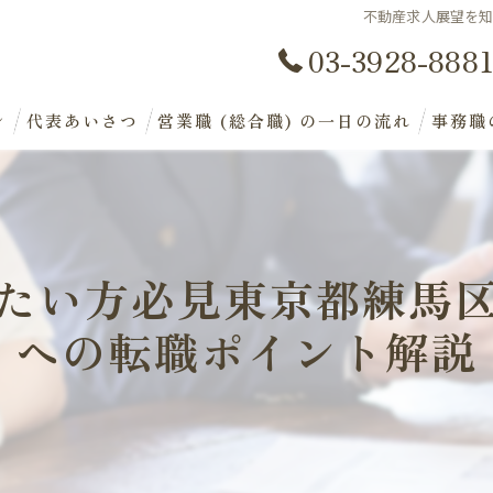
不動産求人展望を
03-3928-888
ン
代表あいさつ
営業職 (総合職) の一日の流れ
事務職
たい方必見東京都練馬
への転職ポイント解説