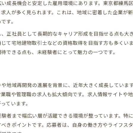
広い成長機会と安定した雇用環境にあります。東京都練馬
働きやすい職場環境の不動産求人の特徴
る求人が多く見られます。これは、地域に密着した企業が
不動産求人で注目したい労働条件の比較
めです。
正社員を目指す方へ転職成功の秘訣
し、正社員として長期的なキャリア形成を目指せる点も大
不動産求人で正社員を目指す転職術
通じて宅地建物取引士などの資格取得を目指す方も多くい
転職成功に必要な不動産求人の探し方
期待できる点も、未経験者にとって魅力の一つです。
正社員採用に有利な不動産求人の特徴
不動産求人応募時のアピールポイント
転職活動で押さえるべき不動産求人情報
りや地域再開発の進展を背景に、近年大きく成長していま
営業未経験でも安心な挑戦ポイントとは
営業職や管理職の求人も拡大傾向です。求人情報サイトや
営業未経験者歓迎の不動産求人の魅力
がっています。
未経験でも挑戦できる不動産求人の特徴
経験者まで幅広い層が活躍できる環境が整っています。特
不動産求人で求められる営業スキルとは
すべきポイントです。応募者は、自身の働き方やライフス
未経験から営業職へ転身する成功ポイント