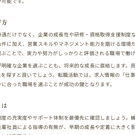
が可能です。
安心して働ける不動産求人のサポート体制
転勤なしで長く働ける不動産業界の魅力
び方
転勤なし不動産求人のメリットと特徴
待遇だけでなく、企業の成長性や研修・資格取得支援制度
地域密着型不動産求人で安定勤務を実現
条件に加え、営業スキルやマネジメント能力を磨ける環境
長期就業が叶う不動産求人の選び方
選ぶことで、実力や努力がしっかりと評価される職場で働
転勤なし求人で得られる働く安心感
が明確な企業を選ぶことも、将来的な成長に直結します。
不動産求人で地元に根ざしたキャリア形成
業を探すと良いでしょう。転職活動では、求人情報の「仕
安定企業で叶える理想のキャリアパス
ンに合った職場を選ぶことが成功の鍵となります。
安定企業の不動産求人が人気の理由
将来性ある不動産求人でキャリアを築く
とは
不動産求人選びで重視したい安定性とは
制度の充実度やサポート体制を最優先に確認しましょう。
安定企業で働く魅力と不動産求人の特徴
先輩社員による指導の有無が、早期の成長や定着に大きく
安心して働ける不動産求人の見極め方