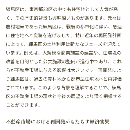
練馬区は、東京都23区の中でも住宅地として人気が高
都市の進化が進む練馬区で不動産投資が注目さ
く、その歴史的背景も興味深いものがあります。元々は
れる理由
農村地帯であった練馬区は、戦後の都市化に伴い、急速
練馬区の都市進化が不動産投資に与えるイ
に住宅地へと変貌を遂げました。特に近年の再開発計画
ンパクト
によって、練馬区の土地利用は新たなフェーズを迎えて
投資家にとっての練馬区の魅力的な要因
います。例えば、大規模な商業施設の建設や、住環境の
不動産投資の視点で見る練馬区の長所
改善を目的とした公共施設の整備が進行中であり、これ
練馬区の成長戦略と投資機会
らが不動産市場に与える影響は大きいです。再開発によ
不動産投資のリスク管理と練馬区の実例
り練馬区は、過去の農村地から都市型住宅地へと再評価
練馬区における不動産投資の成功事例
されています。このような背景を理解することで、練馬
インフラ整備がもたらす練馬区の不動産市場へ
区の不動産市場の現状と今後の展望をより深く把握する
の影響
ことができます。
新しいインフラ整備計画の詳細
不動産市場における再開発がもたらす経済効果
インフラの改善が不動産価格に与える影響