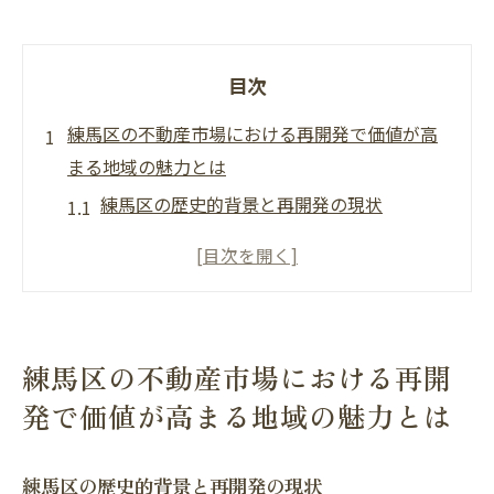
目次
練馬区の不動産市場における再開発で価値が高
まる地域の魅力とは
練馬区の歴史的背景と再開発の現状
不動産市場における再開発がもたらす経済
効果
都市計画で再評価される練馬区の価値ある
ポイント
練馬区の不動産市場における再開
住環境の改善が進む地域とその魅力
発で価値が高まる地域の魅力とは
再開発が進むエリアの不動産価格動向
不動産市場における再開発のメリットとデ
練馬区の歴史的背景と再開発の現状
メリット