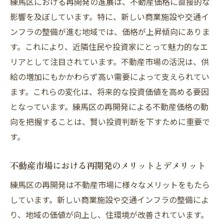
練馬区における再開発の進展は、不動産価格に直接的な
練馬区で理想の住まいを見つけるための最新不
影響を及ぼしています。特に、新しい商業施設や交通イ
動産情報
ンフラの整備が進む地域では、価格が上昇傾向にありま
最新の不動産トレンドと市場動向
す。これにより、近隣住民や投資家にとって魅力的なエ
リアとして注目されています。不動産市場の活況は、供
理想の住まい探しに役立つ情報源
給の増加にもかかわらず高い需要によって支えられてい
練馬区での不動産選びのポイント
ます。これらの変化は、将来的な投資価値を高める要因
住まい選びにおけるエリア比較の重要性
となっています。練馬区の再開発による不動産価格の動
最新の不動産情報を活用した賢い選択
向を把握することは、賢い投資判断を下すために重要で
将来の住環境を見据えた不動産選び
す。
練馬区の不動産求人について
不動産市場における再開発のメリットとデメリット
練馬区の再開発は不動産市場に様々なメリットをもたら
しています。新しい商業施設や交通インフラの整備によ
り、地域の価値が向上し、住環境が改善されています。