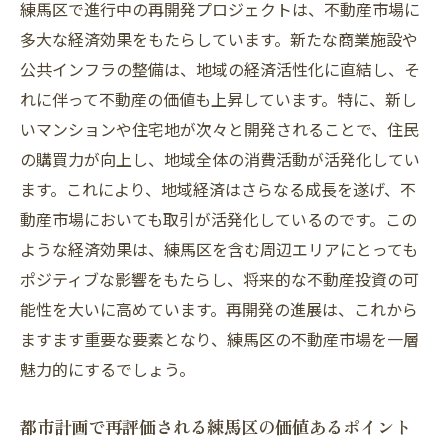
練馬区で進行中の再開発プロジェクトは、不動産市場に
地域交通の発展が市場に与える変化
多大な経済効果をもたらしています。新たな商業施設や
インフラ整備による住環境の向上
公共インフラの整備は、地域の経済活性化に直結し、そ
不動産投資家に向けたインフラ情報の重要
れに伴って不動産の価値も上昇しています。特に、新し
性
いマンションや住宅地が次々と開発されることで、住民
将来的なインフラ拡充計画と不動産市場の
の購買力が向上し、地域全体の消費活動が活発化してい
予測
ます。これにより、地域経済はさらなる成長を遂げ、不
新しい交通網が不動産価値を左右する練馬区の
動産市場においても取引が活発化しているのです。この
未来
ような経済効果は、練馬区を含む周辺エリアにとっても
交通網の整備によるアクセス性の向上
ポジティブな影響をもたらし、将来的な不動産投資の可
新交通システムが不動産価値に与える影響
能性を大いに高めています。再開発の進展は、これから
ますます重要な要素となり、練馬区の不動産市場を一層
練馬区の未来を見据えた交通インフラの進
魅力的にするでしょう。
化
交通インフラが不動産需要に与える変化
都市計画で再評価される練馬区の価値あるポイント
新しい交通網整備と不動産需要の予測