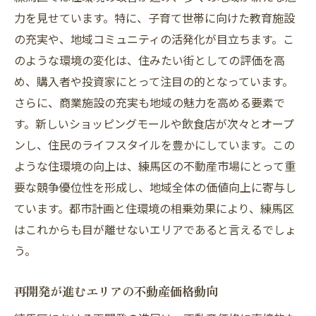
環境配慮型住宅がもたらすメリット
力を見せています。特に、子育て世帯に向けた教育施設
エネルギー効率の高い不動産へのシフト
の充実や、地域コミュニティの活発化が目立ちます。こ
練馬区でのエコフレンドリーな不動産トレ
のような環境の変化は、住みたい街としての評価を高
ンド
め、購入者や投資家にとって注目の的となっています。
環境に優しい不動産の価値とその未来
さらに、商業施設の充実も地域の魅力を高める要素で
す。新しいショッピングモールや飲食店が次々とオープ
スマートホーム技術がもたらす練馬区の不動産
ンし、住民のライフスタイルを豊かにしています。この
市場の革新
ような住環境の向上は、練馬区の不動産市場にとって重
スマートホームの基本技術とその利点
要な競争優位性を形成し、地域全体の価値向上に寄与し
技術革新がもたらす不動産市場の変化
ています。都市計画と住環境の相乗効果により、練馬区
スマートホームが住宅選びに与える影響
はこれからも目が離せないエリアであると言えるでしょ
スマート技術導入が不動産価値に与える影
う。
響
練馬区におけるスマートホーム事例
再開発が進むエリアの不動産価格動向
技術が進化することで変わる不動産市場