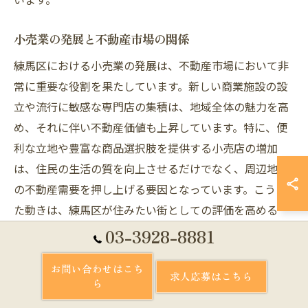
小売業の発展と不動産市場の関係
練馬区における小売業の発展は、不動産市場において非
常に重要な役割を果たしています。新しい商業施設の設
立や流行に敏感な専門店の集積は、地域全体の魅力を高
め、それに伴い不動産価値も上昇しています。特に、便
利な立地や豊富な商品選択肢を提供する小売店の増加
は、住民の生活の質を向上させるだけでなく、周辺地域
の不動産需要を押し上げる要因となっています。こうし
た動きは、練馬区が住みたい街としての評価を高める一
因ともなっており、将来的な投資先としての価値を一層
03-3928-8881
強化しています。
お問い合わせはこち
求人応募はこちら
ら
商業施設の増設が練馬区に与える経済効果