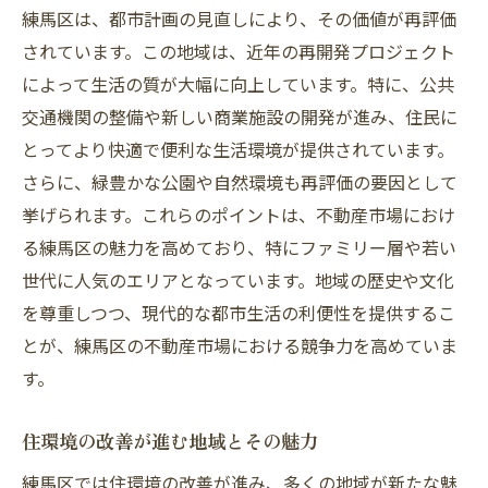
練馬区は、都市計画の見直しにより、その価値が再評価
未来志向の交通計画と不動産市場のシナリ
されています。この地域は、近年の再開発プロジェクト
オ
によって生活の質が大幅に向上しています。特に、公共
練馬区に見る商業施設の充実と不動産の関係性
交通機関の整備や新しい商業施設の開発が進み、住民に
商業施設の拡充が不動産市場に与える影響
とってより快適で便利な生活環境が提供されています。
地域生活の利便性を高める商業施設の役割
さらに、緑豊かな公園や自然環境も再評価の要因として
商業施設がもたらす生活の質の向上
挙げられます。これらのポイントは、不動産市場におけ
商業施設の立地と不動産価値の相関
る練馬区の魅力を高めており、特にファミリー層や若い
世代に人気のエリアとなっています。地域の歴史や文化
小売業の発展と不動産市場の関係
を尊重しつつ、現代的な都市生活の利便性を提供するこ
商業施設の増設が練馬区に与える経済効果
とが、練馬区の不動産市場における競争力を高めていま
エコフレンドリーな不動産が練馬区で注目され
す。
る時代
持続可能な不動産開発の重要性
住環境の改善が進む地域とその魅力
エコフレンドリーな物件が選ばれる理由
練馬区では住環境の改善が進み、多くの地域が新たな魅