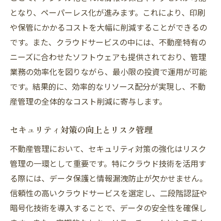
練馬区の未来を切り開くテクノロジー
となり、ペーパーレス化が進みます。これにより、印刷
地域社会と共に進化する管理モデル
や保管にかかるコストを大幅に削減することができるの
クラウド化がもたらす環境への配慮
です。また、クラウドサービスの中には、不動産特有の
長期的な視点で見る管理改革
ニーズに合わせたソフトウェアも提供されており、管理
新時代の不動産管理に向けた取り組み
業務の効率化を図りながら、最小限の投資で運用が可能
です。結果的に、効率的なリソース配分が実現し、不動
クラウド導入で練馬区の不動産管理が変わる全
産管理の全体的なコスト削減に寄与します。
貌
クラウド導入の決定的なメリット
セキュリティ対策の向上とリスク管理
成功へのステップバイステップガイド
不動産管理において、セキュリティ対策の強化はリスク
市場競争力を高めるための戦略
管理の一環として重要です。特にクラウド技術を活用す
業務効率化とプロセス最適化の実現
る際には、データ保護と情報漏洩防止が欠かせません。
練馬区特有のメリットを活かす方法
信頼性の高いクラウドサービスを選定し、二段階認証や
地域住民に与える影響とその対応
暗号化技術を導入することで、データの安全性を確保し
練馬区の不動産求人について