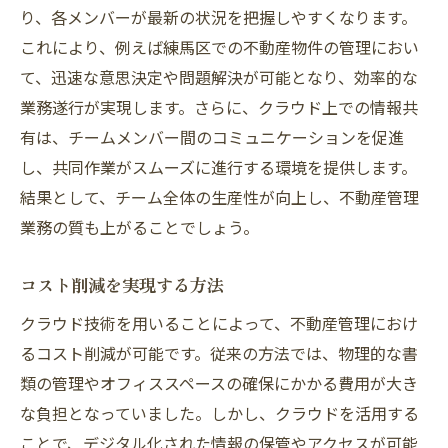
業界をリードする最新トレンド
り、各メンバーが最新の状況を把握しやすくなります。
これにより、例えば練馬区での不動産物件の管理におい
持続可能な不動産管理の実践方法
て、迅速な意思決定や問題解決が可能となり、効率的な
地域住民との新しい関係構築
業務遂行が実現します。さらに、クラウド上での情報共
不動産管理の壁を越えるクラウド技術の活用法
有は、チームメンバー間のコミュニケーションを促進
技術革新がもたらす新たな可能性
し、共同作業がスムーズに進行する環境を提供します。
複雑な業務をシンプルにする秘訣
結果として、チーム全体の生産性が向上し、不動産管理
クラウド環境でのデータ管理のコツ
業務の質も上がることでしょう。
不動産管理の課題解決に向けて
コスト削減を実現する方法
持続的成長を支えるクラウド技術
練馬区での活用を促進する要因
クラウド技術を用いることによって、不動産管理におけ
るコスト削減が可能です。従来の方法では、物理的な書
練馬区でクラウドを活用した不動産管理の未来
類の管理やオフィススペースの確保にかかる費用が大き
像
な負担となっていました。しかし、クラウドを活用する
次世代の不動産管理システムとは
ことで、デジタル化された情報の保管やアクセスが可能