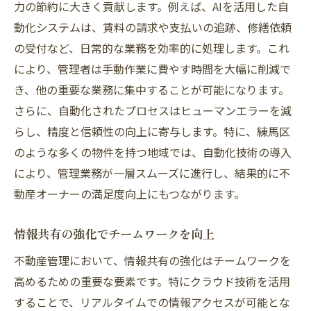
力の節約に大きく貢献します。例えば、AIを活用した自
練馬区での不動産管理がクラウドで進化する瞬
動化システムは、賃料の請求や支払いの追跡、修繕依頼
間
の受付など、日常的な業務を効率的に処理します。これ
デジタル変革による管理業務の変化
により、管理者は手動作業に費やす時間を大幅に削減で
クラウド導入前後の比較分析
き、他の重要な業務に集中することが可能になります。
さらに、自動化されたプロセスはヒューマンエラーを減
現場の声を活かした運用改善
らし、精度と信頼性の向上に寄与します。特に、練馬区
不動産管理の未来を見据えた準備
のような多くの物件を持つ地域では、自動化技術の導入
練馬区固有のニーズへの対応方法
により、管理業務が一層スムーズに進行し、結果的に不
未来を見据えたクラウド戦略
動産オーナーの満足度向上にもつながります。
クラウドを活用した練馬区の不動産管理の新常
識
情報共有の強化でチームワークを向上
クラウド時代における新たな管理ルール
不動産管理において、情報共有の強化はチームワークを
データドリブンな意思決定の実現
高めるための重要な要素です。特にクラウド技術を活用
お客様満足度を高める新たなアプローチ
することで、リアルタイムでの情報アクセスが可能とな