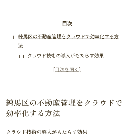
目次
練馬区の不動産管理をクラウドで効率化する方
法
クラウド技術の導入がもたらす効果
業務プロセスの自動化で時間を節約
情報共有の強化でチームワークを向上
コスト削減を実現する方法
セキュリティ対策の向上とリスク管理
練馬区の不動産管理をクラウドで
練馬区の不動産市場への適応
効率化する方法
クラウド技術で練馬区の不動産管理が変わる理
由
クラウド技術の導入がもたらす効果