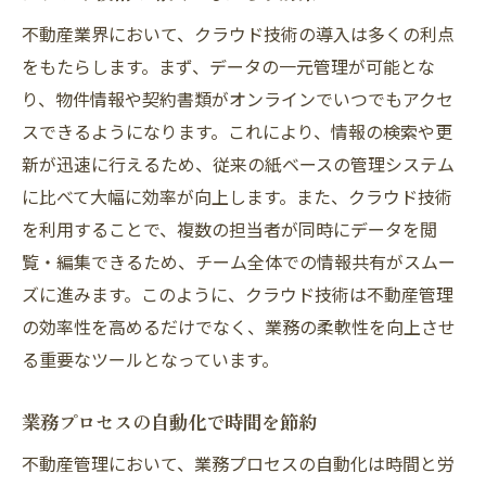
データのリアルタイムアクセスの利点
不動産業界において、クラウド技術の導入は多くの利点
進化する顧客サービスの提供
をもたらします。まず、データの一元管理が可能とな
クラウドによる柔軟な運用管理
り、物件情報や契約書類がオンラインでいつでもアクセ
地域特性に即した管理の最適化
スできるようになります。これにより、情報の検索や更
最新技術導入による競争力の強化
新が迅速に行えるため、従来の紙ベースの管理システム
クラウド導入事例から学ぶ成功の秘訣
に比べて大幅に効率が向上します。また、クラウド技術
不動産管理におけるクラウド活用の重要性と実
を利用することで、複数の担当者が同時にデータを閲
例
覧・編集できるため、チーム全体での情報共有がスムー
ズに進みます。このように、クラウド技術は不動産管理
クラウド活用の初期ステップ
の効率性を高めるだけでなく、業務の柔軟性を向上させ
成功事例に学ぶ最適な戦略
る重要なツールとなっています。
不動産管理業務のデジタル変革
クラウドの導入効果を最大化する
業務プロセスの自動化で時間を節約
地域企業との連携で生まれるシナジー
不動産管理において、業務プロセスの自動化は時間と労
練馬区での具体的活用事例