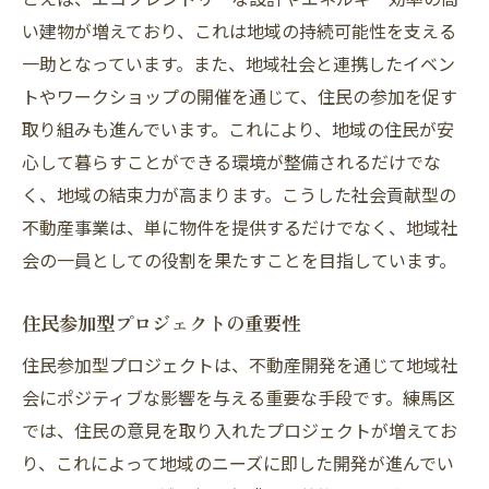
い建物が増えており、これは地域の持続可能性を支える
未来を見据えた練馬区の不動産と社会貢献の方
一助となっています。また、地域社会と連携したイベン
向性
トやワークショップの開催を通じて、住民の参加を促す
未来の不動産市場を見据えた戦略
取り組みも進んでいます。これにより、地域の住民が安
社会貢献型不動産開発の将来像
心して暮らすことができる環境が整備されるだけでな
持続可能な都市の実現に向けた取り組み
く、地域の結束力が高まります。こうした社会貢献型の
未来志向の不動産投資の可能性
不動産事業は、単に物件を提供するだけでなく、地域社
社会貢献がもたらす不動産市場への影響
会の一員としての役割を果たすことを目指しています。
次世代に向けた不動産開発のビジョン
住民参加型プロジェクトの重要性
練馬区の不動産求人について
住民参加型プロジェクトは、不動産開発を通じて地域社
会にポジティブな影響を与える重要な手段です。練馬区
では、住民の意見を取り入れたプロジェクトが増えてお
り、これによって地域のニーズに即した開発が進んでい