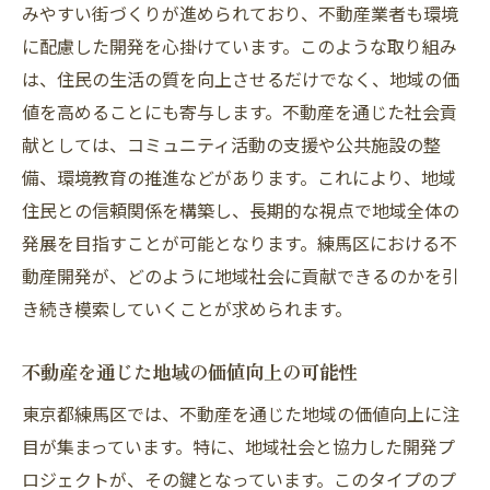
地域社会との共同による開発の重要性
みやすい街づくりが進められており、不動産業者も環境
に配慮した開発を心掛けています。このような取り組み
社会貢献を重視した不動産プロジェクトの
は、住民の生活の質を向上させるだけでなく、地域の価
事例
値を高めることにも寄与します。不動産を通じた社会貢
地域住民の生活向上を目指す開発
献としては、コミュニティ活動の支援や公共施設の整
社会貢献型不動産のビジネスモデル
備、環境教育の推進などがあります。これにより、地域
長期的な視点での社会貢献活動
住民との信頼関係を構築し、長期的な視点で地域全体の
練馬区での不動産と地域社会の共生を探る
発展を目指すことが可能となります。練馬区における不
地域コミュニティとの連携強化
動産開発が、どのように地域社会に貢献できるのかを引
共生型都市開発の意義
き続き模索していくことが求められます。
住民の声を反映したまちづくり
不動産を通じた地域の価値向上の可能性
地域社会が求める不動産の形
東京都練馬区では、不動産を通じた地域の価値向上に注
練馬区における共生の実践例
目が集まっています。特に、地域社会と協力した開発プ
共生を目指す不動産開発の課題
ロジェクトが、その鍵となっています。このタイプのプ