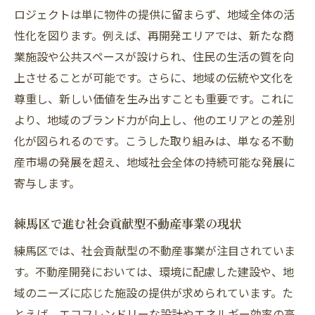
地域社会に貢献する環境建設の事例紹介
ロジェクトは単に物件の提供に留まらず、地域全体の活
環境建設の成功事例：練馬区の具体例
性化を図ります。例えば、再開発エリアでは、新たな商
地域に根ざしたエコプロジェクト
業施設や公共スペースが設けられ、住民の生活の質を向
持続可能なコミュニティ形成の実践例
上させることが可能です。さらに、地域の伝統や文化を
環境建設が地域社会にもたらすメリット
尊重し、新しい価値を生み出すことも重要です。これに
より、地域のブランド力が向上し、他のエリアとの差別
住民との協働による成功事例
化が図られるのです。こうした取り組みは、単なる不動
環境建設と地域貢献の関係性
産市場の発展を超え、地域社会全体の持続可能な発展に
不動産を通じた練馬区の環境改善への取り組み
寄与します。
練馬区での環境改善プロジェクト
不動産業界が担う環境改善の役割
練馬区で進む社会貢献型不動産事業の現状
エコロジカルな街づくりの取り組み
練馬区では、社会貢献型の不動産事業が注目されていま
不動産開発と環境保護の両立を目指して
す。不動産開発においては、環境に配慮した建設や、地
練馬区における環境改善の戦略
域のニーズに応じた施設の提供が求められています。た
不動産を通じた地域のエコシステム構築
とえば、エコフレンドリーな設計やエネルギー効率の高