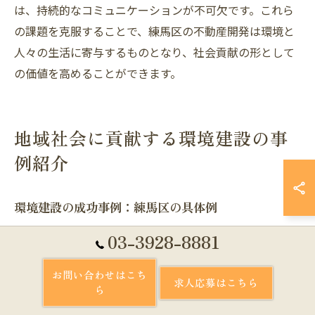
は、持続的なコミュニケーションが不可欠です。これら
の課題を克服することで、練馬区の不動産開発は環境と
人々の生活に寄与するものとなり、社会貢献の形として
の価値を高めることができます。
地域社会に貢献する環境建設の事
例紹介
環境建設の成功事例：練馬区の具体例
練馬区では、環境建設において具体的な成功事例がいく
03-3928-8881
つかあり、その中でも特筆すべきは地域住民と協力して
お問い合わせはこち
進められたプロジェクトです。例えば、地元の緑地を活
求人応募はこちら
ら
かした公園開発は、住民の憩いの場として高い評価を得