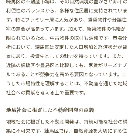
練馬区の不動産市場は、その自然環境の豊かさと都市の
響
利便性のバランスから、多様な住民層に支持されていま
環境建設と不動産の価格形成
す。特にファミリー層に人気があり、賃貸物件や分譲住
持続可能な開発と市場活性化の関連性
宅の需要が高まっています。加えて、新築物件の供給が
環境配慮型不動産への投資効果
限られているため、中古物件の取引も活発です。市場分
持続可能な未来を描く練馬区の環境建設
析において、練馬区は安定した人口増加と経済状況が背
景にあり、投資先としての魅力を持っています。また、
サステイナブルな都市開発戦略
近隣の板橋区や豊島区と比較しても、家賃がリーズナブ
練馬区における環境建設の成功事例
ルであることが競争力を高める要因となっています。こ
地域と共生する建設の方法論
うした市場特性を理解することは、不動産を通じた地域
持続可能な都市計画の必要性
社会への貢献を考える上で重要です。
エネルギー効率を高めるための技術革新
未来を見据えた環境建設の課題と展望
地域社会に根ざした不動産開発の意義
社会貢献を通じた不動産開発の可能性
地域社会に根ざした不動産開発は、持続可能な社会の構
社会的課題解決を目指す不動産開発
築に不可欠です。練馬区では、自然資源を大切にする住