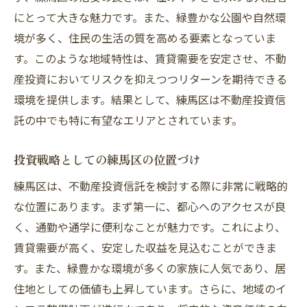
理想の物件を見極める方法
にとって大きな魅力です。また、緑豊かな公園や自然環
地域特性を考慮した選定基準
境が多く、住民の生活の質を高める要素となっていま
購入前に確認すべき項目
す。このような地域特性は、賃貸需要を安定させ、不動
物件選定の成功事例
産投資においてリスクを抑えつつリターンを期待できる
投資対象物件の評価方法
環境を提供します。結果として、練馬区は不動産投資信
託の中でも特に有望なエリアとされています。
練馬区の不動産投資信託による未来の資産形成
将来を見据えた投資計画
投資戦略としての練馬区の位置づけ
成長エリアとしての練馬区の可能性
練馬区は、不動産投資信託を検討する際に非常に戦略的
資産形成に向けたステップ
な位置にあります。まず第一に、都心へのアクセスが良
未来の市場予測とその影響
く、通勤や通学に便利なことが魅力です。これにより、
持続可能な投資戦略の構築
賃貸需要が高く、安定した収益を見込むことができま
成功する資産形成のためのヒント
す。また、緑豊かな環境が多くの家族に人気であり、居
練馬区の不動産求人について
住地としての価値も上昇しています。さらに、地域のイ