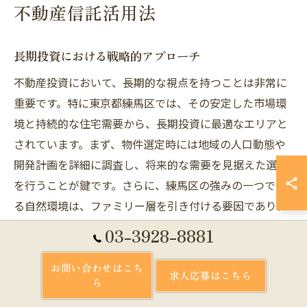
不動産信託活用法
長期投資における戦略的アプローチ
不動産投資において、長期的な視点を持つことは非常に
重要です。特に東京都練馬区では、その安定した市場環
境と持続的な住宅需要から、長期投資に最適なエリアと
されています。まず、物件選定時には地域の人口動態や
開発計画を詳細に調査し、将来的な需要を見据えた選択
を行うことが鍵です。さらに、練馬区の強みの一つであ
る自然環境は、ファミリー層を引き付ける要因であり、
安定した賃貸需要を維持する要素といえます。投資家
03-3928-8881
は、練馬区の地域特性を理解し、インフラの整備や都市
開発の進捗に基づいて戦略的な投資を行うことで、リス
お問い合わせはこち
求人応募はこちら
ら
クを最小限に抑えつつ、長期的な資産価値の向上を図る