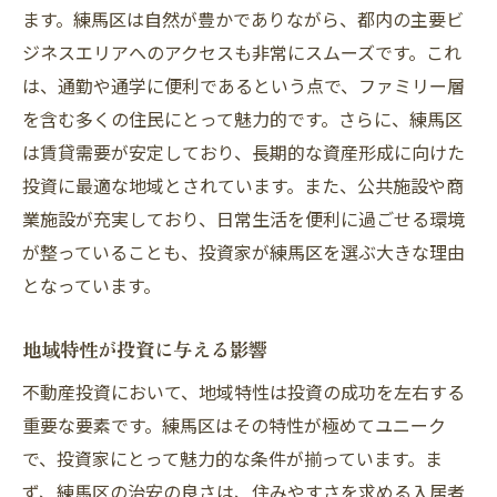
ます。練馬区は自然が豊かでありながら、都内の主要ビ
商業エリアの発展とその影響
ジネスエリアへのアクセスも非常にスムーズです。これ
住民満足度が不動産価値に与える影響
は、通勤や通学に便利であるという点で、ファミリー層
長期的な投資戦略としての練馬区不動産信託活
を含む多くの住民にとって魅力的です。さらに、練馬区
用法
は賃貸需要が安定しており、長期的な資産形成に向けた
長期投資における戦略的アプローチ
投資に最適な地域とされています。また、公共施設や商
市場の動向に応じた投資判断
業施設が充実しており、日常生活を便利に過ごせる環境
リスク管理とその重要性
が整っていることも、投資家が練馬区を選ぶ大きな理由
資産ポートフォリオにおける練馬区の位置
となっています。
づけ
地域特性が投資に与える影響
長期的な収益を目指すための計画
成功事例から学ぶ投資戦略
不動産投資において、地域特性は投資の成功を左右する
重要な要素です。練馬区はその特性が極めてユニーク
練馬区で理想の物件を見つけるためのポイント
で、投資家にとって魅力的な条件が揃っています。ま
物件選びの基本的なポイント
ず、練馬区の治安の良さは、住みやすさを求める入居者