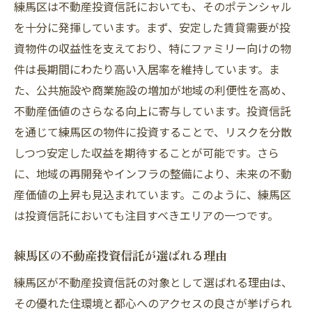
練馬区は不動産投資信託においても、そのポテンシャル
賃貸需要が安定する練馬区での資産形成の方法
を十分に発揮しています。まず、安定した賃貸需要が投
安定した賃貸需要の要因
資物件の収益性を支えており、特にファミリー向けの物
投資リターンを最大化する戦略
件は長期間にわたり高い入居率を維持しています。ま
た、公共施設や商業施設の増加が地域の利便性を高め、
市場調査を基にした投資判断
不動産価値のさらなる向上に寄与しています。投資信託
賃貸管理のポイントと注意点
を通じて練馬区の物件に投資することで、リスクを分散
賃貸市場の動向と将来予測
しつつ安定した収益を期待することが可能です。さら
不動産管理における成功事例
に、地域の再開発やインフラの整備により、未来の不動
公共施設と商業施設が充実する練馬区の不動産
産価値の上昇も見込まれています。このように、練馬区
価値
は投資信託においても注目すべきエリアの一つです。
練馬区の公共インフラの充実度
商業施設がもたらす生活利便性
練馬区の不動産投資信託が選ばれる理由
地域開発が不動産に与える影響
練馬区が不動産投資信託の対象として選ばれる理由は、
公共施設が投資価値を高める理由
その優れた住環境と都心へのアクセスの良さが挙げられ