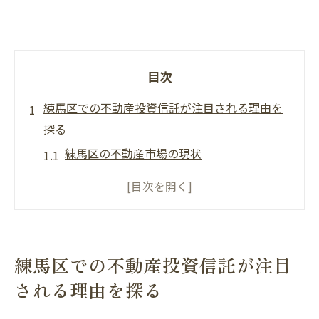
目次
練馬区での不動産投資信託が注目される理由を
探る
練馬区の不動産市場の現状
投資信託における練馬区のポテンシャル
練馬区の不動産投資信託が選ばれる理由
地域特性が投資に与える影響
投資戦略としての練馬区の位置づけ
練馬区での不動産投資信託が注目
練馬区の地価動向と投資影響
される理由を探る
自然と都心アクセスが両立する練馬区の魅力