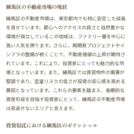
練馬区の自然環境の特徴
練馬区の不動産市場の現状
都心へのアクセスとその利便性
練馬区の不動産市場は、東京都内でも特に安定した成長
緑豊かな環境がもたらす生活の質
を見せています。都心へのアクセスの良さと自然豊かな
交通利便性が投資に与える影響
環境が両立しているこの地域は、ファミリー層を中心に
都心近接が魅力のエリア選定
高い人気を誇ります。さらに、再開発プロジェクトやイ
自然環境が不動産価値に与える影響
ンフラの整備が続くことで、不動産価値の上昇が期待さ
ファミリー層が選ぶ練馬区の不動産投資の可能
れています。これにより、投資家にとっても魅力的な市
性
場となっています。また、練馬区では賃貸物件の需要が
堅調であり、空室リスクの低さが投資の安心感を高める
ファミリー層に支持される理由
要因となっています。これらの要素を踏まえ、長期的な
子育て環境としての魅力
資産形成を目指す投資家にとって、練馬区の不動産市場
ファミリー向け物件の需要動向
は見逃せないエリアと言えます。
住宅エリアとしての安全性と安心感
教育環境が投資価値に与える影響
投資信託における練馬区のポテンシャル
長期的な需要が見込まれる要因