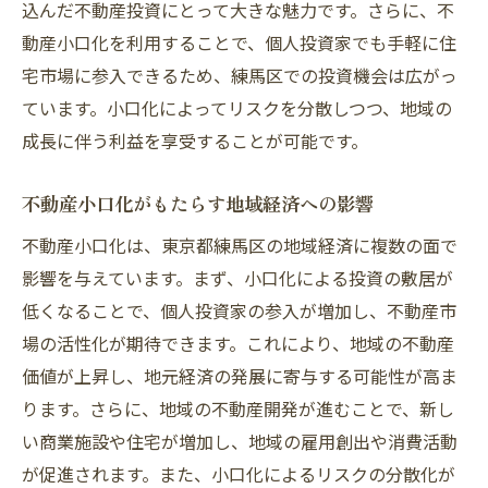
込んだ不動産投資にとって大きな魅力です。さらに、不
を探る
動産小口化を利用することで、個人投資家でも手軽に住
資産形成における不動産小口化の位置付け
宅市場に参入できるため、練馬区での投資機会は広がっ
多様な投資ポートフォリオの構築
ています。小口化によってリスクを分散しつつ、地域の
成長に伴う利益を享受することが可能です。
個人投資家にとってのメリットとデメリッ
ト
不動産小口化がもたらす地域経済への影響
資産管理と不動産小口化の効率性
不動産小口化は、東京都練馬区の地域経済に複数の面で
リスク分散のための不動産小口化活用法
影響を与えています。まず、小口化による投資の敷居が
不動産小口化による資産保全の方法
低くなることで、個人投資家の参入が増加し、不動産市
東京都練馬区の自然環境が不動産投資に与える
場の活性化が期待できます。これにより、地域の不動産
影響
価値が上昇し、地元経済の発展に寄与する可能性が高ま
自然環境が不動産価値に与える役割
ります。さらに、地域の不動産開発が進むことで、新し
緑地保全と地域開発のバランス
い商業施設や住宅が増加し、地域の雇用創出や消費活動
自然災害リスクと不動産価値の関係
が促進されます。また、小口化によるリスクの分散化が