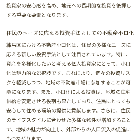
エコフレンドリーな不動産開発の可能性
投資家の安心感を高め、地元への長期的な投資を後押し
する重要な要素となります。
住みやすさが投資判断に与える影響
将来の環境政策が不動産市場に及ぼす影響
住民のニーズに応える投資手法としての不動産小口化
個人投資家向けの不動産小口化がもたらす利点
練馬区における不動産小口化は、住民の多様なニーズに
少額投資から始める資産運用
応える新しい投資手法として注目されています。特に、
リスク管理と安心投資
資産を多様化したいと考える個人投資家にとって、小口
不動産小口化で得られる収益構造
化は魅力的な選択肢です。これにより、個々の投資リス
投資家コミュニティとの連携
クを軽減しつつ、地域の不動産市場に参加することが可
個人投資家向けのサポート体制
能になります。また、小口化による投資は、地域の住宅
不動産小口化がもたらす長期的な安定性
供給を安定させる役割も果たしており、住民にとっても
安心して住める環境の提供に貢献します。さらに、住民
不動産市場の変遷と練馬区における小口化の役
のライフスタイルに合わせた多様な物件が増加すること
割
で、地域の魅力が向上し、外部からの人口流入の促進に
歴史に学ぶ不動産市場の変化
もつながります。