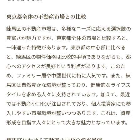
小口化が不動産市場に与える長期的影響
市場の変化に対応する投資戦略
東京都全体の不動産市場との比較
練馬区における市場変動の特徴
練馬区の不動産市場は、多様なニーズに応える選択肢の
小口化を活用した新たな市場トレンド
豊富さが魅力ですが、東京都全体の市場と比較すると、
不動産市場の未来予測と小口化の可能性
一味違った特徴があります。東京都の中心部に比べる
練馬区での不動産投資を成功させるための戦略
と、練馬区の物件価格は比較的手頃でありながらも、都
とヒント
心へのアクセスが良好という利点があります。このた
地域特性に基づく投資戦略の立案
め、ファミリー層や中堅世代に特に人気です。また、練
馬区は自然豊かな環境が整っており、健康的なライフス
成功事例から学ぶ実践的アプローチ
タイルを求める人々に支持されています。加えて、最近
不動産専門家の意見を活用する方法
では不動産小口化が注目されており、個人投資家にも参
賢い投資判断を下すためのリサーチ方法
入しやすい市場環境が整いつつあります。これは、資産
資産運用の際のリスクとリターンのバラン
形成を目指す人々にとって大きな魅力となっています。
ス
長期的視野での不動産投資の重要性