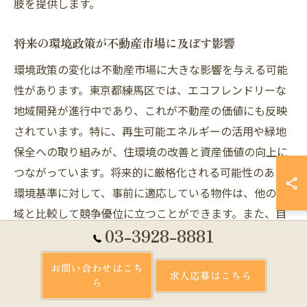
肢を提供します。
将来の環境政策が不動産市場に及ぼす影響
環境政策の変化は不動産市場に大きな影響を与える可能
性があります。東京都練馬区では、エコフレンドリーな
地域開発が進行中であり、これが不動産の価値にも反映
されています。特に、再生可能エネルギーの活用や緑地
保全への取り組みが、住環境の改善と資産価値の向上に
つながっています。将来的に厳格化される可能性のある
環境基準に対して、事前に適応している物件は、他の地
域と比較して競争優位に立つことができます。また、自
03-3928-8881
治体の支援策や補助金の活用が、より持続可能な開発を
促進し、不動産市場の持続的成長を支える要因となって
お問い合わせはこち
います。投資家にとっては、環境政策の動向を注視し、
求人応募はこちら
ら
エコフレンドリーな不動産を選ぶことで、長期的な利益