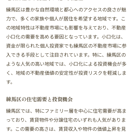
練馬区における成功事例の分析
練馬区は豊かな自然環境と都心へのアクセスの良さが魅
市場の透明性と投資リスクの管理
力で、多くの家族や個人が居住を希望する地域です。こ
不動産小口化が地域に与える影響
の地域特性は不動産市場にも影響を与えており、不動産
練馬区での新たな不動産小口化プロジェク
小口化の需要を高める要因となっています。小口化は、
ト
資金が限られた個人投資家でも練馬区の不動産市場に参
不動産小口化の法的側面とその影響
入できる手段として注目されています。特に、練馬区の
練馬区の不動産市場が投資家に与える魅力
ような人気の高い地域では、小口化による投資機会が多
く、地域の不動産価値の安定性が投資リスクを軽減しま
地域の魅力が投資家を引きつける理由
す。
人口動態と不動産需要の関係
練馬区の住環境がもたらす投資メリット
練馬区の住宅需要と投資機会
地域特有の不動産市場動向
練馬区では、特にファミリー層を中心に住宅需要が高ま
投資家の視点から見た練馬区の優位性
っており、賃貸物件や分譲住宅のいずれも人気がありま
将来的な発展が見込まれるエリアの特定
す。この需要の高さは、賃貸収入や物件の価値上昇を見
不動産小口化を通じて資産形成の新たな可能性