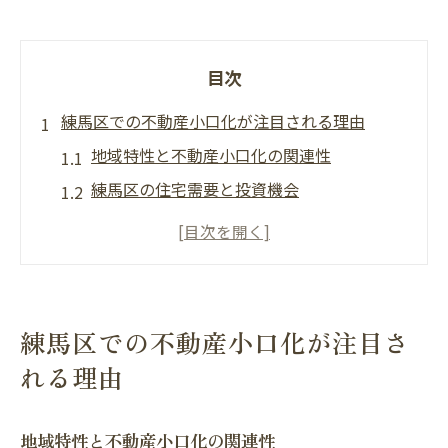
目次
練馬区での不動産小口化が注目される理由
地域特性と不動産小口化の関連性
練馬区の住宅需要と投資機会
不動産小口化がもたらす地域経済への影響
住民のニーズに応える投資手法としての不
動産小口化
東京都全体の不動産市場との比較
練馬区での不動産小口化が注目さ
練馬区における不動産小口化の将来展望
れる理由
不動産小口化とは何か: 練馬区での具体的な事例
不動産小口化の基本概念
地域特性と不動産小口化の関連性