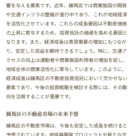
定期的なリバランスの重要性
響を与える要素です。近年、練馬区では商業施設の開発
市場変動に強いポートフォリオ構築法
や交通インフラの整備が進行中であり、これが地域経済
を活性化させています。これらの成長要因は不動産価格
資産運用における税制の理解
の上昇に寄与するため、投資信託の価値を高める要因と
投資目標に応じた信託選びのコツ
なります。また、経済成長は賃貸需要の増加にもつなが
安心して始めるための不動産投資信託の基礎知
り、安定した収益を期待できるでしょう。特に、交通ア
識
クセスの向上は通勤者や商業施設利用者の増加を促し、
不動産投資信託の仕組みを理解する
地域全体の商業活性化に寄与しています。このように、
基本的な投資用語を学ぶ
経済成長は練馬区の不動産投資信託において欠かせない
投資信託の種類とその特徴
要素であり、今後の投資戦略を検討する際には、その動
資産運用の基本を押さえる
向を注視することが重要です。
リスクとリターンの関係性を考える
練馬区の不動産市場の未来予想
初心者が陥りやすい誤解を解消
練馬区の不動産市場は、今後も安定した成長を続けると
練馬区での不動産投資信託を成功させる具体的
予想されています。地域再開発プロジェクトや新たな交
なステップ