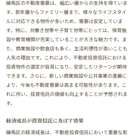
練馬区の不動産需要は、幅広い層からの支持を得ていま
リスクシナリオを事前に立てる重要性
す。若年層からファミリー層まで、様々なライフスタイ
練馬区エリアの特性がもたらす不動産投資のメ
ルに対応できる物件が多いため、需要は安定していま
リット
す。特に、共働き世帯や子育て世帯にとっては、保育施
緑豊かな環境が魅力を高める
設や教育機関が充実していることが大きな魅力です。ま
住みやすさが不動産価値を上昇させる
た、商業施設や飲食店も多く、生活利便性が高いことも
人気の理由です。これにより、不動産投資信託における
交通アクセスの良さが投資に与える影響
投資物件の選定が容易になり、安定したリターンが期待
地域コミュニティの活性化がもたらす恩恵
できます。さらに、新しい商業施設や公共事業の進展に
教育施設の充実がファミリー世帯を惹きつ
より、今後も不動産需要は高まる可能性があります。こ
ける
れに伴い、投資信託の価値も向上することが予想されま
将来的な都市開発計画の影響
す。
不動産投資信託を活用した賢い資産形成の方法
長期的資産形成における投資信託の役割
経済成長が投資信託に及ぼす効果
配当収益を活用した資産の増やし方
練馬区の経済成長は、不動産投資信託において重要な影