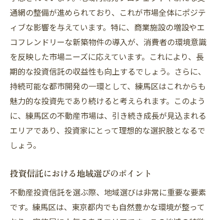
通網の整備が進められており、これが市場全体にポジテ
成功するための市場分析の方法
ィブな影響を与えています。特に、商業施設の増設やエ
不動産投資信託の購入手続き
コフレンドリーな新築物件の導入が、消費者の環境意識
投資後の管理とフォローアップ
を反映した市場ニーズに応えています。これにより、長
適切なタイミングでの売却戦略
期的な投資信託の収益性も向上するでしょう。さらに、
専門家ネットワークを活用する
持続可能な都市開発の一環として、練馬区はこれからも
投資成果を最大化するための定期的な見直
魅力的な投資先であり続けると考えられます。このよう
し
に、練馬区の不動産市場は、引き続き成長が見込まれる
エリアであり、投資家にとって理想的な選択肢となるで
投資家に人気の不動産投資信託、練馬区の魅力
しょう。
を探る
人気の投資信託の特徴とは
投資信託における地域選びのポイント
練馬区が投資家に選ばれる理由
不動産投資信託を選ぶ際、地域選びは非常に重要な要素
著名投資家の成功事例を分析
です。練馬区は、東京都内でも自然豊かな環境が整って
未来の投資機会を見逃さない方法