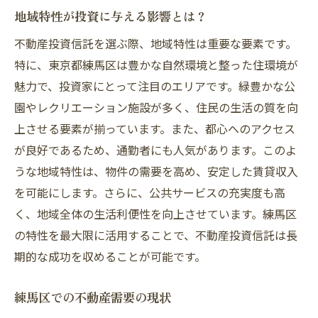
ポイント
地域特性が投資に与える影響とは？
初めての投資信託に必要な知識とは
不動産投資信託を選ぶ際、地域特性は重要な要素です。
投資目的に応じた商品の選び方
特に、東京都練馬区は豊かな自然環境と整った住環境が
練馬区での市場調査の重要性
魅力で、投資家にとって注目のエリアです。緑豊かな公
専門家のサポートを受けるメリット
園やレクリエーション施設が多く、住民の生活の質を向
投資初心者向けのリスク管理方法
上させる要素が揃っています。また、都心へのアクセス
実際に投資する際の基本プロセス
が良好であるため、通勤者にも人気があります。このよ
リスクを最小限に抑えるための不動産投資信託
うな地域特性は、物件の需要を高め、安定した賃貸収入
の選び方
を可能にします。さらに、公共サービスの充実度も高
く、地域全体の生活利便性を向上させています。練馬区
リスク管理の基本を学ぶ
の特性を最大限に活用することで、不動産投資信託は長
信頼できる運用会社の見極め方
期的な成功を収めることが可能です。
分散投資でリスクを軽減する方法
市場動向を常にチェックする習慣
練馬区での不動産需要の現状
経験者のアドバイスを活用する