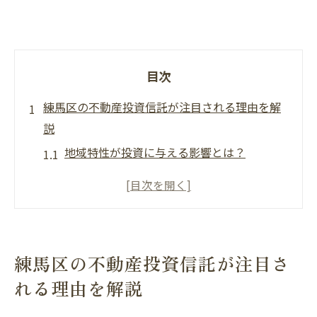
目次
練馬区の不動産投資信託が注目される理由を解
説
地域特性が投資に与える影響とは？
練馬区での不動産需要の現状
経済成長が投資信託に及ぼす効果
練馬区の不動産市場の未来予想
投資信託における地域選びのポイント
練馬区の不動産投資信託が注目さ
成功事例から学ぶ練馬区の魅力
れる理由を解説
初心者必見！練馬区で不動産投資信託を始める