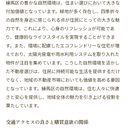
練馬区の豊かな自然環境は、住まい選びにおいて大きな
バブルと不況の経験を活かした市場分析
付加価値となっています。緑地が多く存在し、四季折々
練馬区での不動産売却効果を最大化する地元情
の自然を身近に感じられる点が住民にとっての大きな魅
報の活用法
力です。これにより、心身のリフレッシュが可能であ
地域密着型不動産業者との連携
り、健康的なライフスタイルを実現することができま
地元ニュースを活かしたマーケティング
す。また、環境に配慮したエコフレンドリーな住宅が増
えており、太陽光発電や雨水利用システムを取り入れた
地域のコミュニティ活動の利用方法
物件が注目を集めています。こうした自然環境を活かし
地元の歴史や文化を売却に活かす
た不動産選びは、住民に持続可能な生活を提供するだけ
社会的ネットワークを活用した紹介制度
でなく、地域の不動産市場においても価値を高める要因
口コミを利用した信頼構築の手法
となっています。練馬区の自然環境は、住む人々に快適
東京練馬区で不動産を売却するための実践的ア
さと安心を提供し、地域全体の魅力を引き上げる役割を
プローチ
果たしています。
適切な時期の選び方とその根拠
プロフェッショナルなサポートの必要性
交通アクセスの良さと購買意欲の関係