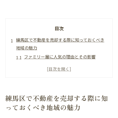
目次
練馬区で不動産を売却する際に知っておくべき
地域の魅力
ファミリー層に人気の理由とその影響
緑豊かな自然環境がもたらす付加価値
交通アクセスの良さと購買意欲の関係
教育設備の充実度と不動産市場への影響
地域イベントが生活環境に与える影響
練馬区で不動産を売却する際に知
練馬区の歴史が不動産価値に与える影響
っておくべき地域の魅力
成功する不動産売却の秘訣練馬区の自然環境を