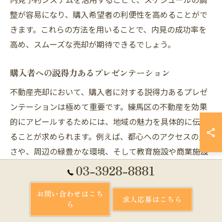
整が容易になり、購入希望者の利便性を高めることがで
きます。これらの方法を用いることで、内見の成功率を
高め、スムーズな売却が期待できるでしょう。
購入者への説得力あるプレゼンテーション
不動産売却において、購入者に対する説得力あるプレゼ
ンテーションは極めて重要です。練馬区の不動産を効果
的にアピールするためには、地域の魅力を具体的に伝え
ることが求められます。例えば、都心へのアクセスの良
さや、周辺の緑豊かな環境、そして教育施設や商業施設
の充実を強調することが有効です。さらに、物件そのも
03-3928-8881
のの特徴や過去のメンテナンス状況についても詳細に説
お問い合わせはこち
明することで、購入者の信頼を得られるでしょう。ま
求人応募はこちら
ら
た、現地での内見時には、購入者が物件に住む情景をイ