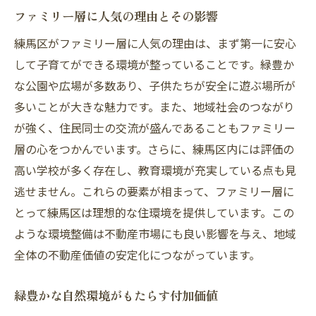
活かす方法
ファミリー層に人気の理由とその影響
庭付き物件の魅力と売却戦略
練馬区がファミリー層に人気の理由は、まず第一に安心
緑地公園近くの物件の利点
して子育てができる環境が整っていることです。緑豊か
環境保全と不動産価値の関係
な公園や広場が多数あり、子供たちが安全に遊ぶ場所が
自然環境を活かしたマーケティング手法
多いことが大きな魅力です。また、地域社会のつながり
地域の自然景観を写真で活用する方法
が強く、住民同士の交流が盛んであることもファミリー
エコフレンドリーな物件の魅力
層の心をつかんでいます。さらに、練馬区内には評価の
不動産売却で失敗しないための練馬区特有の市
高い学校が多く存在し、教育環境が充実している点も見
場分析
逃せません。これらの要素が相まって、ファミリー層に
とって練馬区は理想的な住環境を提供しています。この
直近の不動産市場動向の把握方法
ような環境整備は不動産市場にも良い影響を与え、地域
価格設定で注意すべきポイント
全体の不動産価値の安定化につながっています。
競合物件との比較分析
地域特有の需要変動とその対応
緑豊かな自然環境がもたらす付加価値
市場データを用いた効果的な戦略