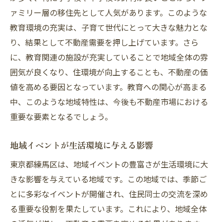
ァミリー層の移住先として人気があります。このような
売却ポイント
教育環境の充実は、子育て世代にとって大きな魅力とな
校区と学区が不動産価値に与える影響
り、結果として不動産需要を押し上げています。さら
子育て世代に人気の住環境要素
に、教育関連の施設が充実していることで地域全体の雰
安全で安心な地域社会の提供
囲気が良くなり、住環境が向上することも、不動産の価
子供向け施設の充実度と不動産需要
値を高める要因となっています。教育への関心が高まる
空間の使い勝手の良さとそのアピール法
中、このような地域特性は、今後も不動産市場における
家族構成に合った物件提案のコツ
重要な要素となるでしょう。
練馬区での不動産売却成功事例から学ぶ効果的
地域イベントが生活環境に与える影響
なステップ
成功事例に見る市場の動向分析
東京都練馬区は、地域イベントの豊富さが生活環境に大
きな影響を与えている地域です。この地域では、季節ご
効果的な販売戦略の構築法
とに多彩なイベントが開催され、住民同士の交流を深め
物件の魅力を引き立てるプレゼン技術
る重要な役割を果たしています。これにより、地域全体
顧客のニーズに応えるフレキシブルな対応