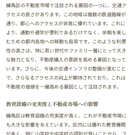
売却前に行うべき物件の魅力向上策
練馬区の不動産市場で注目される要因の一つに、交通ア
効率的な内見スケジュールの組み方
クセスの良さがあります。この地域は複数の鉄道路線が
通り、都心へのアクセスが非常に優れています。これに
購入者への説得力あるプレゼンテーション
より、通勤や通学が便利であるだけでなく、余暇を楽し
売却契約の段取りと交渉のポイント
むための都内各地への移動も容易です。このような利便
練馬区で不動産売却を成功させるための段階的
性の高さは、特に若い世代やファミリー層にとって大き
ガイド
な魅力となり、不動産購入の意欲を高める要因となって
市場調査から始める第一歩
います。さらに、今後の交通インフラの整備が進むこと
価格設定と販売プランの策定
で、さらなるアクセスの向上が期待されており、これは
物件の魅力を最大化するための準備
不動産の価値を一層高める要因として注目されます。
効果的な宣伝と広告手法の選択
教育設備の充実度と不動産市場への影響
内見から契約成立までの流れ
アフターケアとコミュニケーションの重要
練馬区は教育設備の充実度が高く、これが不動産市場に
性
も大きな影響を与えています。区内には優れた教育機関
が多く、特に小学校や中学校の評判が良いことから、フ
家族連れが魅力を感じる練馬区不動産の特徴と