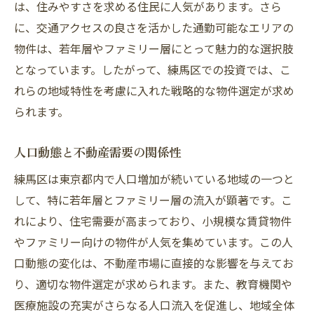
は、住みやすさを求める住民に人気があります。さら
専門家を活用したリスクマネジメント
に、交通アクセスの良さを活かした通勤可能なエリアの
練馬区の不動産市場での成功を左右する重要な
物件は、若年層やファミリー層にとって魅力的な選択肢
要素とは
となっています。したがって、練馬区での投資では、こ
地域経済の動向と不動産投資への影響
れらの地域特性を考慮に入れた戦略的な物件選定が求め
地元コミュニティとの関係構築の重要性
られます。
不動産投資における政府支援と規制
人口動態と不動産需要の関係性
資金調達の選択肢とその最適化
練馬区は東京都内で人口増加が続いている地域の一つと
不動産テクノロジーの活用による効率化
して、特に若年層とファミリー層の流入が顕著です。こ
長期的な視点での投資戦略の構築
れにより、住宅需要が高まっており、小規模な賃貸物件
利回り向上のための練馬区不動産投資の具体的
やファミリー向けの物件が人気を集めています。この人
戦略
口動態の変化は、不動産市場に直接的な影響を与えてお
キャッシュフロー改善のための施策
り、適切な物件選定が求められます。また、教育機関や
リフォームとリノベーションの効果的な活
医療施設の充実がさらなる人口流入を促進し、地域全体