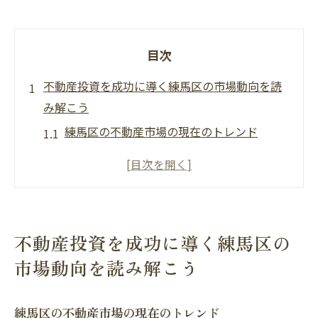
目次
不動産投資を成功に導く練馬区の市場動向を読
み解こう
練馬区の不動産市場の現在のトレンド
地域特性を活かした投資のチャンス
人口動態と不動産需要の関係性
練馬区における賃貸市場の変化
不動産価値の将来的な見通し
不動産投資を成功に導く練馬区の
練馬区での不動産投資のメリットとデメリ
市場動向を読み解こう
ット
練馬区の不動産利回りを最大化する物件選定の
練馬区の不動産市場の現在のトレンド