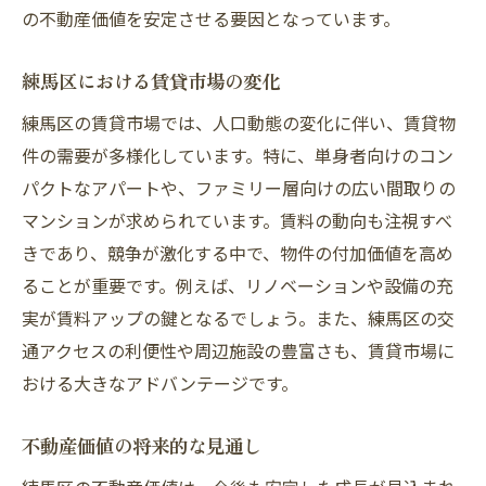
用
の不動産価値を安定させる要因となっています。
賃料設定の柔軟性と市場調査
練馬区における賃貸市場の変化
住民ニーズに応える物件提供
ローン返済計画の見直しと最適化
練馬区の賃貸市場では、人口動態の変化に伴い、賃貸物
件の需要が多様化しています。特に、単身者向けのコン
成功事例から学ぶ利回り改善策
パクトなアパートや、ファミリー層向けの広い間取りの
不動産投資で練馬区の魅力を最大限に引き出す
マンションが求められています。賃料の動向も注視すべ
方法
きであり、競争が激化する中で、物件の付加価値を高め
練馬区の住環境と自然の魅力を活用する
ることが重要です。例えば、リノベーションや設備の充
文化施設と地域イベントを活かしたマーケ
実が賃料アップの鍵となるでしょう。また、練馬区の交
ティング
通アクセスの利便性や周辺施設の豊富さも、賃貸市場に
地域のブランド価値を高める施策
おける大きなアドバンテージです。
緑地や公園近辺の物件価値向上策
地域住民とのコミュニケーションの強化
不動産価値の将来的な見通し
地域密着型の不動産運営手法