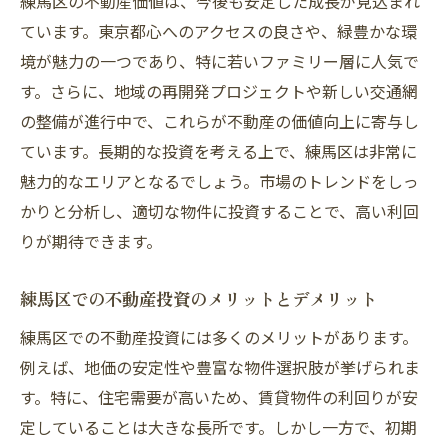
練馬区の不動産価値は、今後も安定した成長が見込まれ
練馬区での不動産投資で注意すべきリスクとそ
ています。東京都心へのアクセスの良さや、緑豊かな環
の回避法
境が魅力の一つであり、特に若いファミリー層に人気で
す。さらに、地域の再開発プロジェクトや新しい交通網
法規制の変更とその影響を事前に把握する
の整備が進行中で、これらが不動産の価値向上に寄与し
自然災害リスクとその対策
ています。長期的な投資を考える上で、練馬区は非常に
賃貸トラブルの防止と解決策
魅力的なエリアとなるでしょう。市場のトレンドをしっ
投資詐欺の見抜き方と予防策
かりと分析し、適切な物件に投資することで、高い利回
空室リスクとその低減方法
りが期待できます。
資産価値の下落リスクへの対応策
不動産利回りを最大化するための練馬区の地域
練馬区での不動産投資のメリットとデメリット
特性活用法
練馬区での不動産投資には多くのメリットがあります。
地域特有の魅力を活かした投資アプローチ
例えば、地価の安定性や豊富な物件選択肢が挙げられま
交通インフラの発展と不動産価値の関連性
す。特に、住宅需要が高いため、賃貸物件の利回りが安
定していることは大きな長所です。しかし一方で、初期
教育機関の充実度を利用した賃貸需要の創