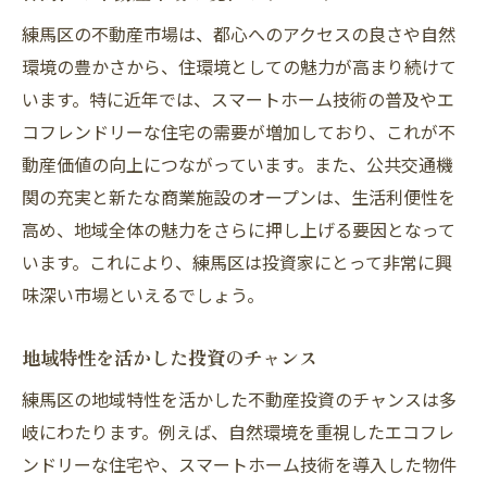
秘訣
練馬区の不動産市場は、都心へのアクセスの良さや自然
高利回り物件の特徴と選び方
環境の豊かさから、住環境としての魅力が高まり続けて
周辺環境と交通アクセスの重要性
います。特に近年では、スマートホーム技術の普及やエ
投資対象不動産の評価基準
コフレンドリーな住宅の需要が増加しており、これが不
賃貸需要が高いエリアの特定方法
動産価値の向上につながっています。また、公共交通機
物件選定時に考慮すべきリスク要因
関の充実と新たな商業施設のオープンは、生活利便性を
練馬区における優良物件の事例紹介
高め、地域全体の魅力をさらに押し上げる要因となって
リスク管理で成功する不動産投資戦略を練馬区
います。これにより、練馬区は投資家にとって非常に興
で実践する
味深い市場といえるでしょう。
リスク分散のためのポートフォリオ戦略
地域特性を活かした投資のチャンス
契約書の精査と法的リスクの回避方法
練馬区の地域特性を活かした不動産投資のチャンスは多
不動産保険の有効活用法
岐にわたります。例えば、自然環境を重視したエコフレ
市場変動に対する柔軟な対応策
ンドリーな住宅や、スマートホーム技術を導入した物件
不動産管理の効率化とコスト削減