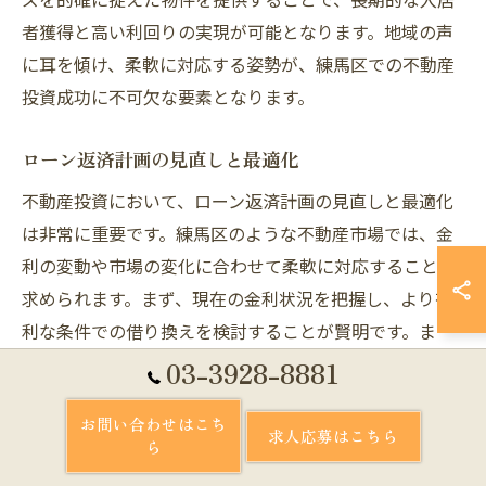
者獲得と高い利回りの実現が可能となります。地域の声
に耳を傾け、柔軟に対応する姿勢が、練馬区での不動産
投資成功に不可欠な要素となります。
ローン返済計画の見直しと最適化
不動産投資において、ローン返済計画の見直しと最適化
は非常に重要です。練馬区のような不動産市場では、金
利の変動や市場の変化に合わせて柔軟に対応することが
求められます。まず、現在の金利状況を把握し、より有
利な条件での借り換えを検討することが賢明です。ま
た、余裕資金がある場合は繰り上げ返済を行うことで、
03-3928-8881
利子の負担を軽減することも可能です。返済期間の短縮
お問い合わせはこち
や月々の返済額の見直しを行うことで、キャッシュフロ
求人応募はこちら
ら
ーを改善し、資産運用の効率を向上させましょう。これ