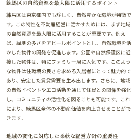
住みやすさを武器にした投資物件の選び方
練馬区の自然資源を最大限に活用するポイント
新しいライフスタイルに適応した物件開発
練馬区は東京都内でも珍しく、自然豊かな環境が特徴で
住環境の改善が不動産価値に与える影響
す。この特性を不動産経営に活かすためには、まず地域
住みやすさを支えるインフラの進化
の自然資源を最大限に活用することが重要です。例え
ば、緑地の多さをアピールポイントとし、自然環境を活
住みたい街ランキングを活用した投資の利
かした物件の開発を促進します。公園や自然保護区に近
点
接した物件は、特にファミリー層に人気です。このよう
住環境の魅力を伝えるマーケティング戦略
な物件は住環境の良さを求める入居者にとって魅力的で
地域特性を活かした練馬区での不動産管理のポ
あり、安定した賃貸需要を生み出します。さらに、地域
イント
の自然イベントやエコ活動を通じて住民との関係を強化
地域ニーズに応じた物件管理のアプローチ
し、コミュニティの活性化を図ることも可能です。これ
地元特性を活かした住民サービスの提供
により、練馬区全体の不動産価値を向上させることがで
環境に配慮した持続可能な建物管理方法
きます。
地域と連携したメンテナンス戦略
地域の変化に対応した柔軟な経営方針の重要性
テクノロジーを活用した効率的な管理手法