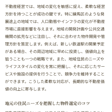
コミュニティとの関係構築を通じた管理の
不動産経営では、地域の変化を敏感に捉え、柔軟な経営
向上
方針を持つことが成功の鍵です。特に練馬区のような発
展途上の地域では、人口動態やインフラの変化が不動産
練馬区で不動産の価値を高める戦略とその効果
市場に直接影響を与えます。地域の開発計画や公共交通
価値を高めるリノベーションアイデア
機関の拡充などに注目し、それに合わせた物件開発や管
地域の魅力を反映した物件のブランディン
理方針を策定します。例えば、新しい鉄道駅の開業予定
グ
がある場合、その周辺地域に早めに投資し、価値向上を
不動産価値を左右する法令とその対応策
狙うことも一つの戦略です。また、地域住民のニーズや
価値向上に欠かせないマーケット分析
ライフスタイルの変化を常に把握し、それに応じたサー
資産価値を維持するためのメンテナンス方
ビスや施設の提供を行うことで、競争力を維持すること
法
ができます。こうした柔軟な対応が、長期的な不動産価
練馬区特有の魅力を活かした価値創造
値の向上に寄与します。
練馬区の不動産経営で利益を最大化するための
地元の住民ニーズを把握した物件選定のコツ
ヒント