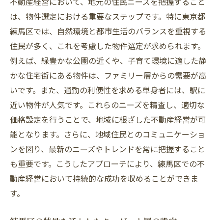
資産の効果的な活用法
不動産経営において、地元の住民ニーズを把握すること
は、物件選定における重要なステップです。特に東京都
市場ニーズを先取りしたプロジェクト開発
練馬区では、自然環境と都市生活のバランスを重視する
効率的なコスト管理と収益最大化の方法
住民が多く、これを考慮した物件選定が求められます。
市場の変化に合わせた投資ポートフォリオ
例えば、緑豊かな公園の近くや、子育て環境に適した静
の構築
かな住宅街にある物件は、ファミリー層からの需要が高
競争優位を確保する差別化コンセプト
いです。また、通勤の利便性を求める単身者には、駅に
継続的な利益を確保するためのリスク管理
近い物件が人気です。これらのニーズを精査し、適切な
練馬区の不動産求人について
価格設定を行うことで、地域に根ざした不動産経営が可
能となります。さらに、地域住民とのコミュニケーショ
ンを図り、最新のニーズやトレンドを常に把握すること
も重要です。こうしたアプローチにより、練馬区での不
動産経営において持続的な成功を収めることができま
す。