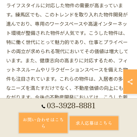
ライフスタイルに対応した物件の需要が高まっていま
す。練馬区でも、このトレンドを取り入れた物件開発が
進んでおり、専用のワークスペースや高速インターネッ
ト環境が整備された物件が人気です。こうした物件は、
特に働く世代にとって魅力的であり、仕事とプライベー
トの両立が求められる現代においてその価値は増大して
います。また、健康志向の高まりに対応するため、フィ
ットネスルームやリラクゼーションスペースを備えた物
件も注目されています。これらの物件は、入居者の多様
なニーズを満たすだけでなく、不動産価値の向上にもつ
ながります。今後の不動産開発においては、こうした新
03-3928-8881
しいライフスタイルに適応したデザインや機能性を持つ
物件を提供することが、競争力を維持するための重要な
お問い合わせはこち
求人応募はこちら
戦略となるでしょう。
ら