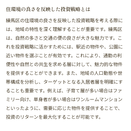
不動産経営における環境保全の役割
住環境の良さを反映した投資戦略とは
自然と調和した持続可能な経営戦略
練馬区の住環境の良さを反映した投資戦略を考える際に
自然環境が不動産価値に与える影響
は、地域の特性を深く理解することが重要です。練馬区
練馬区での不動産経営成功の鍵は地域特性の理
は、自然の多さと交通の便の良さが大きな魅力です。こ
解
れを投資戦略に活かすためには、駅近の物件や、公園に
地域特性を理解するためのリサーチ手法
近い物件を選ぶことが有効です。これにより、通勤の利
地元文化を反映した経営スタイルの重要性
便性や自然との共生を求める層に対して、魅力的な物件
を提供することができます。また、地域の人口動態や世
地域特性を踏まえた顧客アプローチの方法
帯構成を分析し、ターゲットとなる入居者層を明確にす
地元コミュニティとの協力で信頼関係構築
ることも重要です。例えば、子育て層が多い場合はファ
地元の歴史と文化を活かした不動産経営
ミリー向け、単身者が多い場合はワンルームマンション
地域情報を活用した不動産マーケティング
といったように、需要に応じた物件を提供することで、
住みやすさが魅力の練馬区での不動産投資の新
投資のリターンを最大化することが可能です。
たな可能性