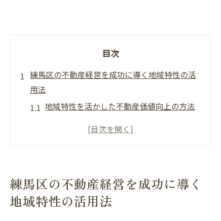
目次
練馬区の不動産経営を成功に導く地域特性の活
用法
地域特性を活かした不動産価値向上の方法
住環境の良さを反映した投資戦略とは
練馬区の自然資源を最大限に活用するポイ
ント
地域の変化に対応した柔軟な経営方針の重
練馬区の不動産経営を成功に導く
要性
地域特性の活用法
地元の住民ニーズを把握した物件選定のコ
ツ