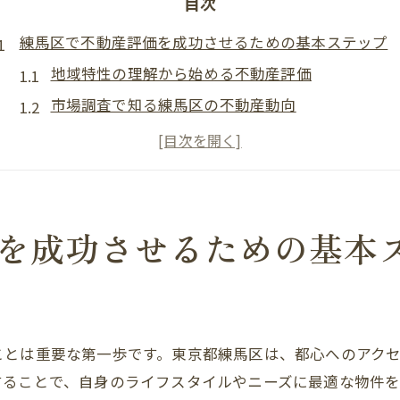
目次
練馬区で不動産評価を成功させるための基本ステップ
地域特性の理解から始める不動産評価
市場調査で知る練馬区の不動産動向
物件の価値を左右する要素の見極め
不動産評価に必要なデータ収集方法
評価基準の設定とその重要性
専門家との連携で得る精度の高い評価
を成功させるための基本
東京都心からのアクセスが魅力練馬区不動産市場の動
交通利便性が高める不動産価値
賃貸需要の高まりとその背景
ことは重要な第一歩です。東京都練馬区は、都心へのアク
新築マンションの増加と市場への影響
することで、自身のライフスタイルやニーズに最適な物件
リノベーション物件の人気の理由