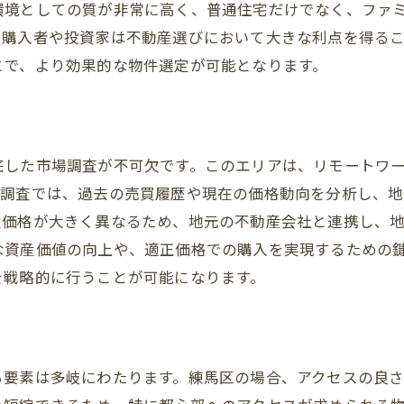
環境としての質が非常に高く、普通住宅だけでなく、ファ
アクセスの良さが生む投資機会
、購入者や投資家は不動産選びにおいて大きな利点を得る
地域別で見る不動産価格動向
とで、より効果的な物件選定が可能となります。
自然豊かな環境が不動産評価に与える影響を探る
緑地の多さがもたらす住環境の魅力
自然環境がファミリー層に与える安心感
底した市場調査が不可欠です。このエリアは、リモートワ
公園や緑道の存在が支持される理由
場調査では、過去の売買履歴や現在の価格動向を分析し、
環境保全と不動産価値の関連性
産価格が大きく異なるため、地元の不動産会社と連携し、
自然資源を活かした不動産活用法
な資産価値の向上や、適正価格での購入を実現するための
自然との共生が求められる時代
を戦略的に行うことが可能になります。
リモートワーク時代における練馬区不動産の新たな価
在宅勤務が変える住まいの条件
広い間取りと静かな環境の需要
る要素は多岐にわたります。練馬区の場合、アクセスの良
ホームオフィスの設置が人気