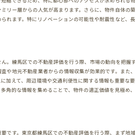
を短縮できるため、特に都心部へのアクセスが求められる
リモートワークに適した物件選び
ァミリー層からの人気が高まります。さらに、物件自体の
オンラインツールの活用で見る不動産動向
められます。特にリノベーションの可能性や耐震性など、
働く場所としての住宅の新しい価値
多様な選択肢から理想の不動産を見つけるための戦略
希望条件の優先順位を明確にする
市場価格と相場の理解が鍵
せん。練馬区での不動産評価を行う際、市場の動向を把握
調査や地元不動産業者からの情報収集が効果的です。また
物件見学で注目すべきポイント
れに加えて、周辺環境や交通利便性に関する情報も重要な
賢い情報収集で得られる選択肢
。多角的な情報を集めることで、物件の適正価値を見極め
プロとの相談で見つける理想の住まい
地域情報を活かした物件探し
練馬区での不動産評価に必要な市場トレンドの理解
最新の不動産購入者の傾向
重要です。東京都練馬区での不動産評価を行う際、まず地
価格変動の要因を分析する