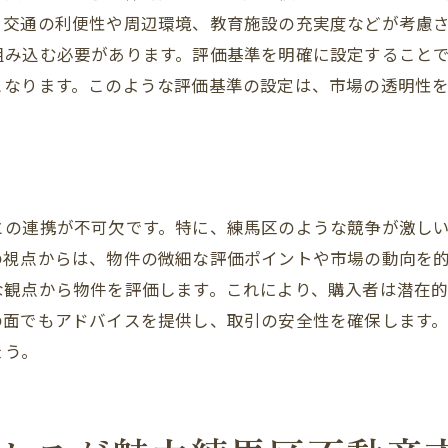
、交通の利便性や周辺環境、教育施設の充実度などが考慮
エリアごとの供給と需要のバランス
組み込む必要があります。評価基準を明確に設定すること
新しい建築プロジェクトの影響
となります。このような評価基準の設定は、市場の透明性
賃貸市場の動向を探る
不動産関連法の改正とその影響
物件選びのポイント練馬区の地域特性を活かす方法
地域特有の魅力を理解する
との連携が不可欠です。特に、練馬区のような競争が激し
ライフスタイルに合ったエリア選び
の視点からは、物件の微細な評価ポイントや市場の動向を
施設やサービスの充実度を検討
な観点から物件を評価します。これにより、購入者は潜在
地域コミュニティとの関係性を考慮
の面でもアドバイスを提供し、取引の安全性を確保します
住環境としての安全性を評価
ょう。
将来性を見据えた物件選び
住環境重視の時代における練馬区不動産の最新事情