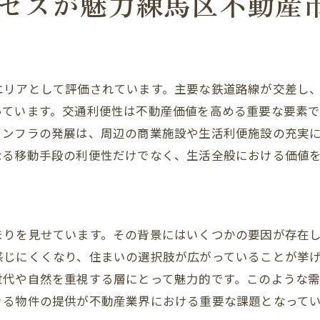
セスが魅力練馬区不動産
住みやすさがもたらす不動産価値
エコフレンドリーな物件の人気
テクノロジーが進化させる住まい
コミュニティスペースの重要性
エリアとして評価されています。主要な鉄道路線が交差し
健康志向を反映した住環境
っています。交通利便性は不動産価値を高める重要な要素
新しいライフスタイルに対応する不動産
インフラの発展は、周辺の商業施設や生活利便施設の充実
練馬区の不動産求人について
なる移動手段の利便性だけでなく、生活全般における価値
まりを見せています。その背景にはいくつかの要因が存在
感じにくくなり、住まいの選択肢が広がっていることが挙
世代や自然を重視する層にとって魅力的です。このような
きる物件の提供が不動産業界における重要な課題となって