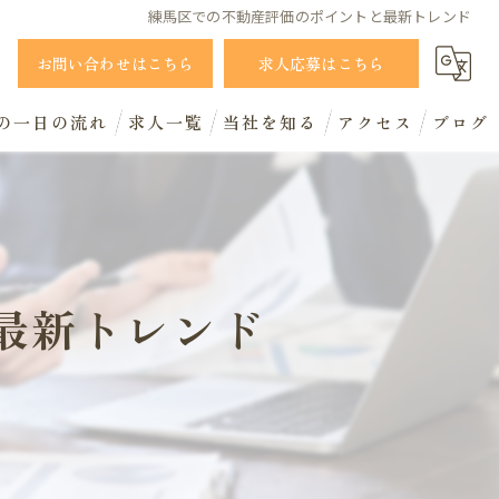
練馬区での不動産評価のポイントと最新トレンド
1
お問い合わせはこちら
求人応募はこちら
の一日の流れ
求人一覧
当社を知る
アクセス
ブログ
新卒
コラム
営業職
事務職
最新トレンド
完全週休2日制
働きやすさ