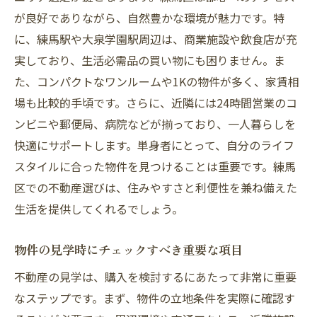
練馬区の新築物件と中古物件の比較
が良好でありながら、自然豊かな環境が魅力です。特
に、練馬駅や大泉学園駅周辺は、商業施設や飲食店が充
地域特性と住環境練馬区で不動産を選ぶ際の重
実しており、生活必需品の買い物にも困りません。ま
要ポイント
た、コンパクトなワンルームや1Kの物件が多く、家賃相
練馬区の地域特性がもたらす生活の質
場も比較的手頃です。さらに、近隣には24時間営業のコ
住環境に影響を与える要素と選び方
ンビニや郵便局、病院などが揃っており、一人暮らしを
地域の医療施設と健康維持のサポート
快適にサポートします。単身者にとって、自分のライフ
練馬区の文化財と歴史的建造物の魅力
スタイルに合った物件を見つけることは重要です。練馬
地元住民が誇る練馬区の特色
区での不動産選びは、住みやすさと利便性を兼ね備えた
地域コミュニティの活動と参加のメリット
生活を提供してくれるでしょう。
あなたのライフスタイルに合った不動産練馬区
物件の見学時にチェックすべき重要な項目
での住まい探し
ライフスタイルに応じた物件の選び方
不動産の見学は、購入を検討するにあたって非常に重要
なステップです。まず、物件の立地条件を実際に確認す
ペットと暮らせる練馬区のおすすめ物件