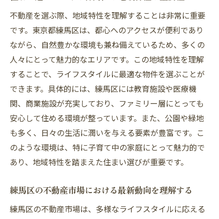
不動産を選ぶ際、地域特性を理解することは非常に重要
緑豊かでアクセス良好練馬区の不動産市場の魅
です。東京都練馬区は、都心へのアクセスが便利であり
力
ながら、自然豊かな環境も兼ね備えているため、多くの
練馬区の自然環境がもたらす住み心地
人々にとって魅力的なエリアです。この地域特性を理解
東京都心への通勤・通学が便利なエリア
することで、ライフスタイルに最適な物件を選ぶことが
練馬区内で人気の公園とレジャースポット
できます。具体的には、練馬区には教育施設や医療機
地域の商業施設とショッピングエリア紹介
関、商業施設が充実しており、ファミリー層にとっても
練馬区の不動産価値を高める要因
安心して住める環境が整っています。また、公園や緑地
住民が選ぶ練馬区の魅力的なエリアランキ
も多く、日々の生活に潤いを与える要素が豊富です。こ
ング
のような環境は、特に子育て中の家庭にとって魅力的で
家族も単身者も安心練馬区の不動産が人気の理
あり、地域特性を踏まえた住まい選びが重要です。
由
練馬区の不動産市場における最新動向を理解する
練馬区の安全で安心な地域環境
練馬区の不動産市場は、多様なライフスタイルに応える
教育施設の充実度とファミリー層への影響