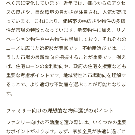
べく常に変化しています。近年では、都心からのアクセ
練馬区の交通アクセスの便利さと快適さ
スの良さや、自然環境の豊かさが注目され、人気が高ま
単身者向けの利便施設の充実度
っています。これにより、価格帯の幅広さや物件の多様
練馬区での生活コストと費用対効果
性が市場の特徴となっています。新築物件に加え、リノ
不動産市場における価格帯の多様性
ベーション物件や中古物件も増加しており、それぞれの
不動産選びのプロが教える練馬区の物件の選び
ニーズに応じた選択肢が豊富です。不動産選びでは、こ
方
うした市場の最新動向を把握することが重要です。例え
専門家が勧める物件選びの基準
ば、住宅ローンの金利動向や、政府の住宅支援策なども
練馬区で人気の不動産タイプとは
重要な考慮ポイントです。地域特性と市場動向を理解す
ることで、より適切な不動産を選ぶことが可能となりま
物件選びに役立つチェックリスト
す。
地元の不動産業者を選ぶ際のポイント
初めての不動産購入に役立つ情報
ファミリー向けの理想的な物件選びのポイント
練馬区での中古物件探しのコツ
ファミリー向けの不動産を選ぶ際には、いくつかの重要
練馬区での新生活不動産情報をもとに理想の住
なポイントがあります。まず、家族全員が快適に過ごせ
まいを見つけよう