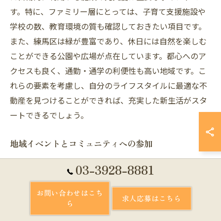
す。特に、ファミリー層にとっては、子育て支援施設や
学校の数、教育環境の質も確認しておきたい項目です。
また、練馬区は緑が豊富であり、休日には自然を楽しむ
ことができる公園や広場が点在しています。都心へのア
クセスも良く、通勤・通学の利便性も高い地域です。こ
れらの要素を考慮し、自分のライフスタイルに最適な不
動産を見つけることができれば、充実した新生活がスタ
ートできるでしょう。
地域イベントとコミュニティへの参加
練馬区における不動産選びでは、地域イベントやコミュ
03-3928-8881
ニティへの参加も視野に入れると良いでしょう。不動産
は単なる住まいではなく、地域とのつながりを感じる場
お問い合わせはこち
求人応募はこちら
ら
所でもあります。練馬区では、豊かな自然を活かしたイ