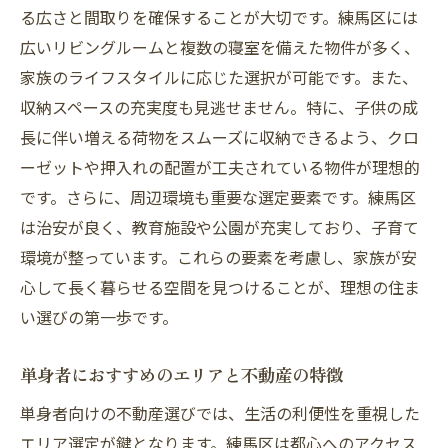
る広さと間取りを確保することが大切です。練馬区には
新生活を始めるための物件探しの流れ
広いリビングルームと複数の寝室を備えた物件が多く、
引越し先としての練馬区を選ぶ理由
家族のライフスタイルに応じた選択が可能です。また、
新生活に必要なインフラと生活環境
収納スペースの充実度も見逃せません。特に、子供の成
地域イベントとコミュニティへの参加
長に伴い増える荷物をスムーズに収納できるよう、クロ
ーゼットや押入れの配置が工夫されている物件が理想的
練馬区の不動産情報を活用した物件比較
です。さらに、周辺環境も重要な選定要素です。練馬区
練馬区での快適な生活を実現するヒント
は治安が良く、教育施設や公園が充実しており、子育て
東京都心へ快適アクセス練馬区の不動産情報最
環境が整っています。これらの要素を考慮し、家族が安
新トレンド
心して長く暮らせる空間を見つけることが、理想の住ま
最新の交通事情とアクセスの利便性
い選びの第一歩です。
東京都心での通勤を考慮した物件選び
エリア別の最新不動産トレンド解析
単身者におすすめのエリアと不動産の特徴
練馬区の不動産価格動向と将来予測
単身者向けの不動産選びでは、生活の利便性を重視した
注目の再開発プロジェクトとその影響
エリア選定が鍵となります。練馬区は都心へのアクセス