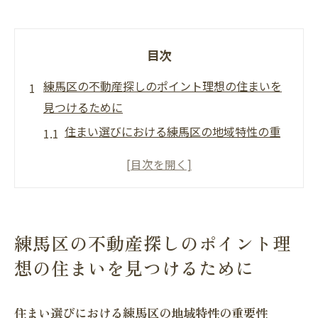
目次
練馬区の不動産探しのポイント理想の住まいを
見つけるために
住まい選びにおける練馬区の地域特性の重
要性
練馬区の不動産市場における最新動向を理
解する
ファミリー向けの理想的な物件選びのポイ
練馬区の不動産探しのポイント理
ント
想の住まいを見つけるために
単身者におすすめのエリアと不動産の特徴
物件の見学時にチェックすべき重要な項目
住まい選びにおける練馬区の地域特性の重要性
不動産購入時の契約と法的手続きの基本