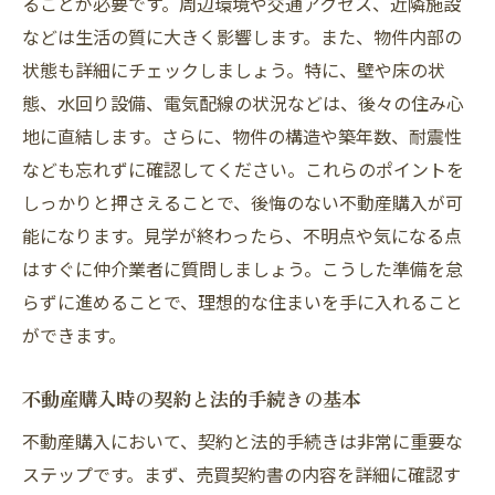
ることが必要です。周辺環境や交通アクセス、近隣施設
ワークライフバランスを考慮した住まい
などは生活の質に大きく影響します。また、物件内部の
練馬区での趣味やレジャーを楽しむ方法
状態も詳細にチェックしましょう。特に、壁や床の状
家族構成に応じた最適な物件の条件
態、水回り設備、電気配線の状況などは、後々の住み心
将来設計に基づいた投資用不動産選び
地に直結します。さらに、物件の構造や築年数、耐震性
練馬区の不動産求人について
なども忘れずに確認してください。これらのポイントを
しっかりと押さえることで、後悔のない不動産購入が可
能になります。見学が終わったら、不明点や気になる点
はすぐに仲介業者に質問しましょう。こうした準備を怠
らずに進めることで、理想的な住まいを手に入れること
ができます。
不動産購入時の契約と法的手続きの基本
不動産購入において、契約と法的手続きは非常に重要な
ステップです。まず、売買契約書の内容を詳細に確認す