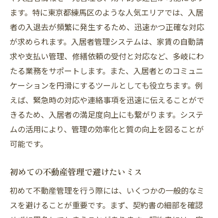
未来を見据えた住環境の整備
ます。特に東京都練馬区のような人気エリアでは、入居
者の入退去が頻繁に発生するため、迅速かつ正確な対応
練馬区における不動産管理の極意とそのメリッ
が求められます。入居者管理システムは、家賃の自動請
ト
求や支払い管理、修繕依頼の受付と対応など、多岐にわ
地域に根ざした管理会社の利点
たる業務をサポートします。また、入居者とのコミュニ
柔軟な管理プランの重要性
ケーションを円滑にするツールとしても役立ちます。例
不動産価値を高めるDIYのすすめ
えば、緊急時の対応や連絡事項を迅速に伝えることがで
快適な住まい作りのための最新トレンド
きるため、入居者の満足度向上にも繋がります。システ
住む人が誇れる不動産管理の展望
ムの活用により、管理の効率化と質の向上を図ることが
練馬区ならではの住生活の魅力
可能です。
練馬区の不動産求人について
初めての不動産管理で避けたいミス
初めて不動産管理を行う際には、いくつかの一般的なミ
スを避けることが重要です。まず、契約書の細部を確認