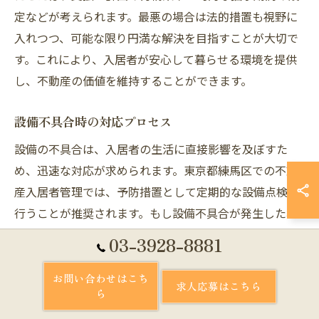
定などが考えられます。最悪の場合は法的措置も視野に
入れつつ、可能な限り円満な解決を目指すことが大切で
す。これにより、入居者が安心して暮らせる環境を提供
し、不動産の価値を維持することができます。
設備不具合時の対応プロセス
設備の不具合は、入居者の生活に直接影響を及ぼすた
め、迅速な対応が求められます。東京都練馬区での不動
産入居者管理では、予防措置として定期的な設備点検を
行うことが推奨されます。もし設備不具合が発生した場
合、まずは入居者からの報告を受けた際に、詳細をヒア
03-3928-8881
リングし、迅速に状況を把握することが重要です。次
に、原因を特定するために必要な専門業者を手配し、速
お問い合わせはこち
求人応募はこちら
ら
やかに修理を行います。この際、修理の進捗状況を入居