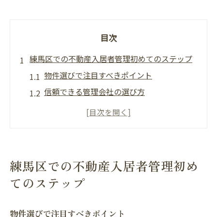
目次
練馬区での不動産入居者管理初めてのステップ
物件選びで注目すべきポイント
信頼できる管理会社の選び方
契約前に確認しておくべき事項
入居者管理システムの活用法
初めての不動産管理で避けたいミス
練馬区特有の不動産市場の特徴
練馬区での不動産入居者管理初め
快適な住環境を実現するための不動産管理のポ
てのステップ
イント
住環境改善のための技術導入
物件選びで注目すべきポイント