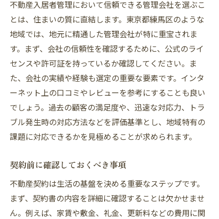
地域イベントとの連携方法
不動産入居者管理において信頼できる管理会社を選ぶこ
健康的な生活を支える施設管理
とは、住まいの質に直結します。東京都練馬区のような
地域では、地元に精通した管理会社が特に重宝されま
公共交通アクセスの利便性向上
す。まず、会社の信頼性を確認するために、公式のライ
地域資源を活用した住環境作り
センスや許可証を持っているか確認してください。ま
長く住み続けたくなる街づくり
た、会社の実績や経験も選定の重要な要素です。インタ
地域の魅力を引き立てる不動産管理
ーネット上の口コミやレビューを参考にすることも良い
不動産入居者管理で知っておくべき注意点
でしょう。過去の顧客の満足度や、迅速な対応力、トラ
法的トラブルを避けるための知識
ブル発生時の対応方法などを評価基準とし、地域特有の
入居者の権利と義務の理解
課題に対応できるかを見極めることが求められます。
家賃滞納問題への対処法
契約前に確認しておくべき事項
設備不具合時の対応プロセス
不動産契約は生活の基盤を決める重要なステップです。
定期的な管理状態のチェック
まず、契約書の内容を詳細に確認することは欠かせませ
地域特有の風習や習慣への配慮
ん。例えば、家賃や敷金、礼金、更新料などの費用に関
練馬区で快適な住居を見つけるための不動産管