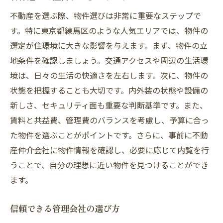
日常メンテナンスの重要性
不動産を選ぶ際、物件選びは非常に重要なステップで
入居者のフィードバック活用法
す。特に東京都練馬区のような人気エリアでは、物件の
緊急時の対応策の整備
選定が住環境に大きな影響を与えます。まず、物件の立
コミュニティ形成のサポート
地条件を確認しましょう。交通アクセスや周辺の生活環
環境に優しい管理方法の実践
境は、日々の生活の快適さを左右します。次に、物件の
理想の住まいを保証する不動産管理の重要性
状態を把握することも大切です。内外装の状態や設備の
新しさ、セキュリティ面も重要な判断基準です。また、
安心できるセキュリティ対策
賃料と共益費、管理費のバランスを考慮し、予算に合っ
長期的な資産価値の維持
た物件を選ぶことがポイントです。さらに、事前に不動
入居者満足度の向上策
産仲介会社に物件情報を確認し、必要に応じて内覧を行
適切な契約更新と交渉術
うことで、自分の理想に近い物件を見つけることができ
住民トラブルの未然防止
ます。
管理業務の効率化と透明性
練馬区での生活を豊かにする不動産管理術
信頼できる管理会社の選び方