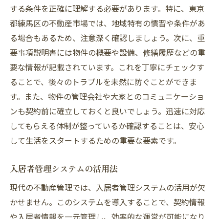
する条件を正確に理解する必要があります。特に、東京
理
都練馬区の不動産市場では、地域特有の慣習や条件があ
物件選びに役立つチェックリスト
る場合もあるため、注意深く確認しましょう。次に、重
住みたい街を決めるためのヒント
要事項説明書には物件の概要や設備、修繕履歴などの重
物件訪問時の注意ポイント
要な情報が記載されています。これを丁寧にチェックす
不動産契約の流れと注意点
ることで、後々のトラブルを未然に防ぐことができま
す。また、物件の管理会社や大家とのコミュニケーショ
住環境の下見で確認すべき事項
ンも契約前に確立しておくと良いでしょう。迅速に対応
賢い住まい探しのための情報収集
してもらえる体制が整っているか確認することは、安心
不動産管理で理想の住環境を手に入れる方法
して生活をスタートするための重要な要素です。
長期的視野での物件選びのコツ
エコフレンドリーな住まいの選択
入居者管理システムの活用法
住民同士のコミュニケーション活性化
現代の不動産管理では、入居者管理システムの活用が欠
管理サービスの選定基準
かせません。このシステムを導入することで、契約情報
地域活動への参加による生活向上
や入居者情報を一元管理し、効率的な運営が可能になり