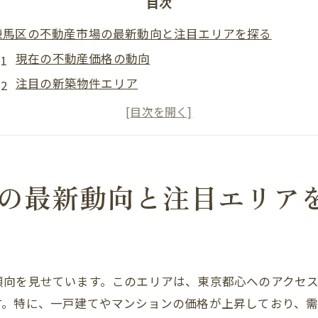
目次
練馬区の不動産市場の最新動向と注目エリアを探る
現在の不動産価格の動向
注目の新築物件エリア
中古物件の人気エリア
投資用物件の市場状況
エリア別の賃貸物件相場
将来的な市場予測
の最新動向と注目エリア
理想の住まいを見つけるための不動産仲介の基本ポイント
信頼できる不動産仲介業者の選び方
物件見学時のポイント
傾向を見せています。このエリアは、東京都心へのアクセ
契約前に確認すべき重要事項
す。特に、一戸建てやマンションの価格が上昇しており、
資金計画の立て方