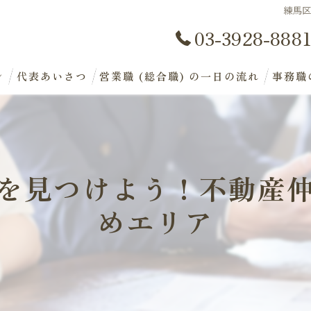
練馬
03-3928-888
ン
代表あいさつ
営業職 (総合職) の一日の流れ
事務職
を見つけよう！不動産
めエリア