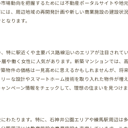
の市場動向を把握するためには不動産ポータルサイトや地
物件購入の流れ
際には、周辺地域の再開発計画や新しい商業施設の建設状
アフターサービスの重要性
けとなります。
練馬区で住むなら知っておきたい地域の魅力と利便性
緑豊かな公園と自然スポット
周辺の教育施設と子育て環境
り、特に駅近くや主要バス路線沿いのエリアが注目されて
ショッピングとレストランの充実
ー層や働く女性に人気があります。新築マンションでは、
交通アクセスの利便性
新築物件の価格は一見高めに思えるかもしれませんが、将
地域の医療施設とサービス
ドリーな設計やスマートホーム技術を取り入れた物件が増
住民のコミュニティ活動
キャンペーン情報をチェックして、理想の住まいを見つけま
不動産仲介で失敗しないための注意点と成功の秘訣
詐欺に注意するポイント
契約書の読み方と注意点
岐にわたります。特に、石神井公園エリアや練馬駅周辺は
価格交渉のコツ