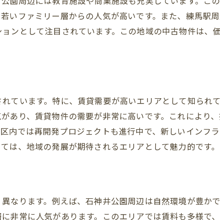
、公園周辺には教育施設や商業施設も充実しています。こ
専門家のアドバイスを活用する方法
に若いファミリー層からの人気が高いです。また、練馬駅
トラブル時の対応策
ションとして注目されています。この地域の中古物件は、
成功事例から学ぶポイント
緑豊かな練馬区でゆったり暮らすための物件選びのコツ
庭付き一戸建ての魅力
ペットと共に暮らせる物件
されています。特に、賃貸需要が高いエリアとして知られ
気があり、賃貸物件の需要が非常に高いです。これにより
静かな住宅街の特徴
馬区内では再開発プロジェクトも進行中で、新しいインフ
エコフレンドリーな住宅選び
っては、地域の発展が期待されるエリアとして魅力的です。
バリアフリー物件の選び方
リノベーション物件のメリット
東京都心へのアクセス良好な練馬区のおすすめエリア紹介
く異なります。例えば、石神井公園周辺は自然環境が豊か
主要駅周辺の物件情報
層に非常に人気があります。このエリアでは賃料も多様で
通勤に便利なエリア