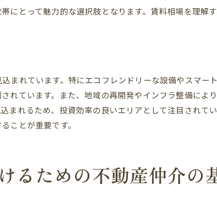
世帯にとって魅力的な選択肢となります。賃料相場を理解
コスパの良いエリア紹介
公共交通機関の利用状況
新開発地区の魅力
駅近物件のメリット
見込まれています。特にエコフレンドリーな設備やスマー
ファミリー向け物件の選び方：練馬区の不動産事情
測されています。また、地域の再開発やインフラ整備によ
ファミリー向けのおすすめエリア
見込まれるため、投資効率の良いエリアとして注目されて
学区情報と教育環境
することが重要です。
子供が遊べる公園の近くの物件
地域の治安情報
けるための不動産仲介の
子育て支援の充実
広いリビングのある物件
練馬区での理想の住まい探しを成功させるためのステップ