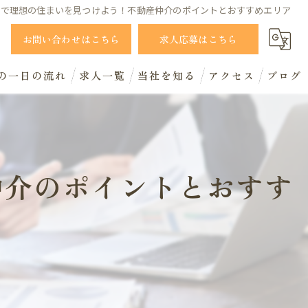
区で理想の住まいを見つけよう！不動産仲介のポイントとおすすめエリア
1
お問い合わせはこちら
求人応募はこちら
の一日の流れ
求人一覧
当社を知る
アクセス
ブログ
新卒
コラム
営業職
仲介のポイントとおすす
事務職
完全週休2日制
働きやすさ