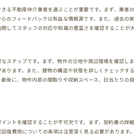
住まい探しの初めの一歩
できる不動産仲介業者を選ぶことが重要です。まず、業者
希望条件の整理方法
からのフィードバックは有益な情報源です。また、過去の
不動産仲介業者との上手な付き合い方
訪問してスタッフの対応や知識の豊富さを確認することが
物件見学のポイント
契約までのステップ
引越し準備と新生活のスタート
要なステップです。まず、物件の立地や周辺環境を確認し
練馬区の不動産求人について
があります。また、建物の構造や状態を詳しくチェックす
。最後に、物件内部の間取りや収納スペース、日当たりの
ポイントを確認することが不可欠です。まず、契約書の詳
状回復費用についての条項は注意深く見る必要があります