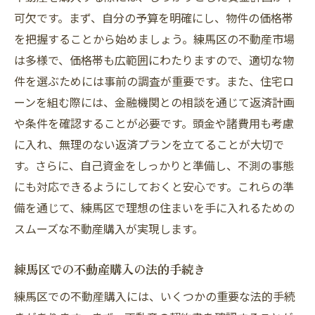
複数物件の比較方法
可欠です。まず、自分の予算を明確にし、物件の価格帯
契約手続きの流れ
を把握することから始めましょう。練馬区の不動産市場
購入後のフォローアップ
は多様で、価格帯も広範囲にわたりますので、適切な物
件を選ぶためには事前の調査が重要です。また、住宅ロ
快適な生活を実現するための不動産管理会社の
ーンを組む際には、金融機関との相談を通じて返済計画
選び方
や条件を確認することが必要です。頭金や諸費用も考慮
信頼できる管理会社の特徴
に入れ、無理のない返済プランを立てることが大切で
管理会社との長期的な関係構築
す。さらに、自己資金をしっかりと準備し、不測の事態
トラブル発生時の対応力
にも対応できるようにしておくと安心です。これらの準
地域に根ざした管理会社のメリット
備を通じて、練馬区で理想の住まいを手に入れるための
管理会社選びで重視すべきポイント
スムーズな不動産購入が実現します。
練馬区に特化した管理会社の強み
練馬区での不動産購入の法的手続き
練馬区での不動産購入には、いくつかの重要な法的手続