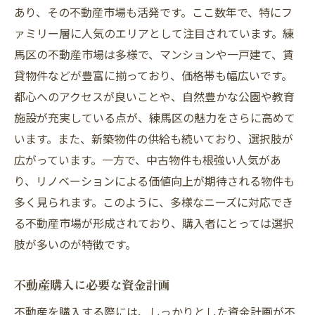
あり、その不動産市場も活発です。ここ数年で、特にフ
各エリアの生活利便性
ァミリー層に人気のエリアとして注目されています。練
理想の住まいを見つけるための管理会社の役割
馬区の不動産市場は多様で、マンションや一戸建て、賃
管理会社の基本的な役割
貸物件などが豊富に揃っており、価格帯も幅広いです。
物件管理の具体的なサービス内容
都心へのアクセスが良いことや、自然豊かな公園や教育
管理会社と連携して進める物件探し
施設が充実している点が、練馬区の魅力をさらに高めて
管理会社が提供するアフターサービス
います。また、新築物件の供給も続いており、選択肢が
広がっています。一方で、中古物件も根強い人気があ
住み替え時の管理会社のサポート
り、リノベーションによる価値向上が期待される物件も
練馬区での管理会社の評判と選び方
多く見られます。このように、多様なニーズに対応でき
練馬区での不動産探しを成功させるための行動
る不動産市場が形成されており、購入者にとっては選択
計画
肢が多いのが特徴です。
不動産探しのスケジュール作成
事前準備と情報収集の方法
不動産購入に必要な資金計画
見学時のチェックポイント
不動産を購入する際には、しっかりとした資金計画が不