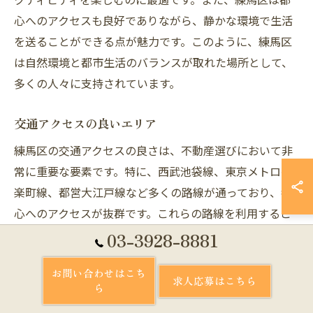
心へのアクセスも良好でありながら、静かな環境で生活
を送ることができる点が魅力です。このように、練馬区
は自然環境と都市生活のバランスが取れた場所として、
多くの人々に支持されています。
交通アクセスの良いエリア
練馬区の交通アクセスの良さは、不動産選びにおいて非
常に重要な要素です。特に、西武池袋線、東京メトロ有
楽町線、都営大江戸線など多くの路線が通っており、都
心へのアクセスが抜群です。これらの路線を利用するこ
とで、通勤や通学が非常に便利になります。さらに、バ
03-3928-8881
ス路線も充実しており、主要な駅から離れたエリアでも
お問い合わせはこち
アクセスが良好です。駅近の物件は人気が高く、入居者
求人応募はこちら
ら
が早期に決まる傾向があります。交通アクセスの良さ