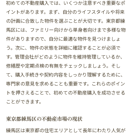
初めての不動産購入では、いくつか注意すべき重要なポ
項目
イントがあります。まず、自分のライフスタイルや将来
物件の立地条件
の計画に合致した物件を選ぶことが大切です。東京都練
物件の構造と築年数の確認
馬区には、ファミリー向けから単身者向けまで多様な物
件がありますので、自分に最適な物件を見つけましょ
周辺環境と利便施設のチェック
う。次に、物件の状態を詳細に確認することが必須で
物件の内部状態の確認方法
す。管理会社がどのように物件を維持管理しているか、
契約条件と費用の確認
修繕歴や定期点検の有無をチェックしましょう。そし
長期的な住み心地の考慮
て、購入手続きや契約内容をしっかり理解するために、
練馬区で人気のエリアとその魅力を知ろう
専門家の意見を求めることも重要です。これらのポイン
練馬区の代表的なエリア紹介
トを押さえることで、初めての不動産購入を成功させる
ファミリー向けの住みやすいエリア
ことができます。
単身者におすすめのエリア
東京都練馬区の不動産市場の現状
練馬区の公園と自然の魅力
練馬区は東京都の住宅エリアとして長年にわたり人気が
交通アクセスの良いエリア