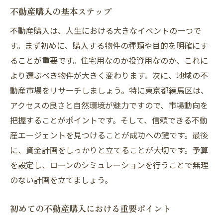
練馬区の不動産価格動向
不動産購入の基本ステップ
練馬区で人気の物件タイプ
不動産購入は、人生における大きなイベントの一つで
近年の不動産市場の変化
す。まず初めに、購入する物件の種類や目的を明確にす
新築と中古物件の選び方
ることが重要です。住宅用なのか投資用なのか、これに
練馬区で注目されるエリア
より選ぶべき物件が大きく変わります。次に、地域の不
今後期待される不動産市場のトレンド
動産市場をリサーチしましょう。特に東京都練馬区は、
信頼できる不動産管理会社を見極めるポイント
アクセスの良さと自然環境が魅力ですので、市場動向を
把握することがポイントです。そして、信頼できる不動
不動産管理会社の選び方の基本
産エージェントを見つけることが成功への鍵です。最後
実績と評判のチェック方法
に、資金計画をしっかりと立てることが大切です。予算
サービス内容の比較ポイント
を設定し、ローンのシミュレーションを行うことで無理
契約前に確認すべき重要事項
のない計画を立てましょう。
練馬区内のおすすめ管理会社
管理会社とのコミュニケーションの重要性
初めての不動産購入における重要ポイント
不動産選びで失敗しないための重要なチェック